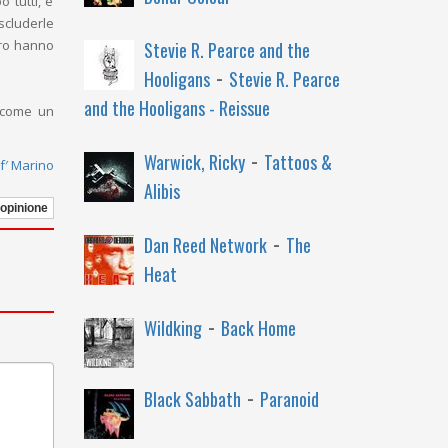
 tutti, e
scluderle
uro hanno
Stevie R. Pearce and the
-
Hooligans
Stevie R. Pearce
and the Hooligans - Reissue
a come un
-
Warwick, Ricky
Tattoos &
f′ Marino
Alibis
 opinione
-
Dan Reed Network
The
Heat
-
Wildking
Back Home
-
Black Sabbath
Paranoid