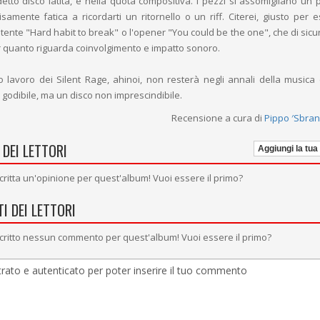
etto disco latita, è nella quota compositiva. I pezzi si assomigliano un pò
amente fatica a ricordarti un ritornello o un riff. Citerei, giusto per e
otente "Hard habit to break" o l'opener "You could be the one", che di sic
r quanto riguarda coinvolgimento e impatto sonoro.
rto lavoro dei Silent Rage, ahinoi, non resterà negli annali della music
 godibile, ma un disco non imprescindibile.
Recensione a cura di
Pippo ′Sbran
 DEI LETTORI
Aggiungi la tua
critta un'opinione per quest'album! Vuoi essere il primo?
I DEI LETTORI
critto nessun commento per quest'album! Vuoi essere il primo?