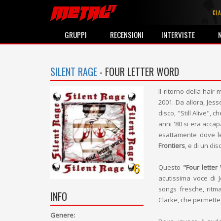
CLA
GRUPPI
RECENSIONI
INTERVISTE
SILENT RAGE
- FOUR LETTER WORD
Il ritorno della hair
2001. Da allora, Jes
disco, "Still Alive",
anni '80 si era accapa
esattamente dove le
Frontiers
, e di un di
6
Questo
"Four letter
acutissima voce di 
songs fresche, ritma
INFO
Clarke, che permette
Genere: