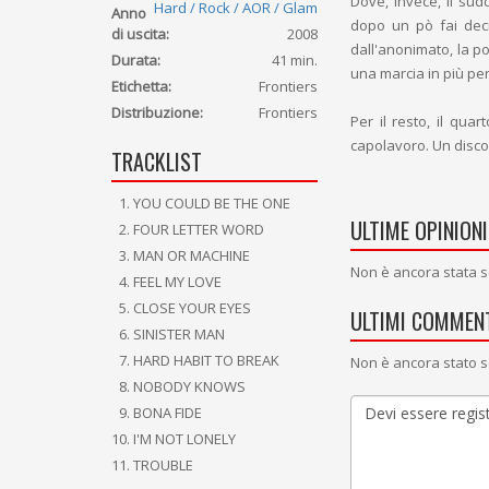
Dove, invece, il sudd
Hard / Rock / AOR / Glam
Anno
dopo un pò fai decis
di uscita:
2008
dall'anonimato, la p
Durata:
41 min.
una marcia in più pe
Etichetta:
Frontiers
Distribuzione:
Frontiers
Per il resto, il qua
capolavoro. Un disco
TRACKLIST
YOU COULD BE THE ONE
ULTIME OPINIONI
FOUR LETTER WORD
MAN OR MACHINE
Non è ancora stata s
FEEL MY LOVE
CLOSE YOUR EYES
ULTIMI COMMENT
SINISTER MAN
HARD HABIT TO BREAK
Non è ancora stato s
NOBODY KNOWS
BONA FIDE
I'M NOT LONELY
TROUBLE