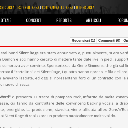
SSIC AREA
EXTREME AREA
CONTAMINATED AREA
OTHER AREA
NOTIZIE
CONCERTI
REPORTS
ARTICOLI
FORU
Recensioni (1)
Commenti (0)
Opi
 metal band
Silent Rage
era stato annunciato e, puntualmente, si era verif
se Damon e soci hanno cercato di mettere tante date live in piedi, suppo
 che sembrava aver convinto. Sponsorizzati da Gene Simmons, che già sul fin
rrato il "cartellino" dei Silent Rage, i quattro hanno ripreso le fila del lor
 avevano lasciate, ed oggi si ripresentano forti di un contratto con la
sco nuovo di zecca.
 Word"
ci presenta 11 tracce di pomposo rock, infarcito da molte chitarr
Jesse, cui fanno da contraltare delle convincenti backing vocals, a dra
te, energiche. La produzione, stavolta, viene affidata all'ex Guns'n'Ro
 ai Silent Rage di realizzare un prodotto musicalmente molto valido.