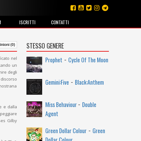
M
ISCRITTI
CONTATTI
STESSO GENERE
nioni (0)
-
icato nel
Prophet
Cycle Of The Moon
rtando un
ire degli
-
o discorso
Gemini:Five
Black:Anthem
 nostrana
-
Miss Behaviour
Double
e e dalla
Agent
ppeggiare
ses Gilby
-
Green Dollar Colour
Green
Dollar Colour