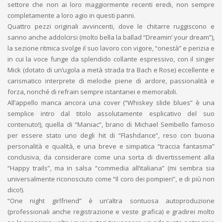
settore che non ai loro maggiormente recenti eredi, non sempre
completamente a loro agio in questi panni.
Quattro pezzi originali avvincenti, dove le chitarre ruggiscono e
sanno anche addolcirsi (molto bella la ballad “Dreamin’ your dream”),
la sezione ritmica svolge il suo lavoro con vigore, “onestà” e perizia e
in cui la voce funge da splendido collante espressivo, con il singer
Mick (dotato di un’ugola a metà strada tra Bach e Rose) eccellente e
carismatico interprete di melodie piene di ardore, passionalità e
forza, nonché di refrain sempre istantanei e memorabili.
All’appello manca ancora una cover (“Whiskey slide blues” è una
semplice intro dal titolo assolutamente esplicativo del suo
contenuto!), quella di “Maniac”, brano di Michael Sembello famoso
per essere stato uno degli hit di “Flashdance”, reso con buona
personalità e qualità, e una breve e simpatica “traccia fantasma”
conclusiva, da considerare come una sorta di divertissement alla
“Happy trails”, ma in salsa “commedia all’italiana” (mi sembra sia
universalmente riconosciuto come “Il coro dei pompieri”, e di più non
dico!).
“One night girlfriend” è un’altra sontuosa autoproduzione
(professionali anche registrazione e veste grafica) e gradirei molto