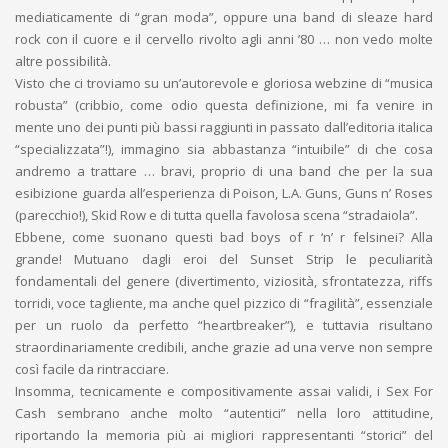
mediaticamente di “gran moda”, oppure una band di sleaze hard
rock con il cuore e il cervello rivolto agli anni ’80 … non vedo molte
altre possibilità.
Visto che ci troviamo su un’autorevole e gloriosa webzine di “musica
robusta” (cribbio, come odio questa definizione, mi fa venire in
mente uno dei punti più bassi raggiunti in passato dall’editoria italica
“specializzata”!), immagino sia abbastanza “intuibile” di che cosa
andremo a trattare … bravi, proprio di una band che per la sua
esibizione guarda all’esperienza di Poison, L.A. Guns, Guns n’ Roses
(parecchio!), Skid Row e di tutta quella favolosa scena “stradaiola”.
Ebbene, come suonano questi bad boys of r ‘n’ r felsinei? Alla
grande! Mutuano dagli eroi del Sunset Strip le peculiarità
fondamentali del genere (divertimento, viziosità, sfrontatezza, riffs
torridi, voce tagliente, ma anche quel pizzico di “fragilità”, essenziale
per un ruolo da perfetto “heartbreaker”), e tuttavia risultano
straordinariamente credibili, anche grazie ad una verve non sempre
così facile da rintracciare.
Insomma, tecnicamente e compositivamente assai validi, i Sex For
Cash sembrano anche molto “autentici” nella loro attitudine,
riportando la memoria più ai migliori rappresentanti “storici” del