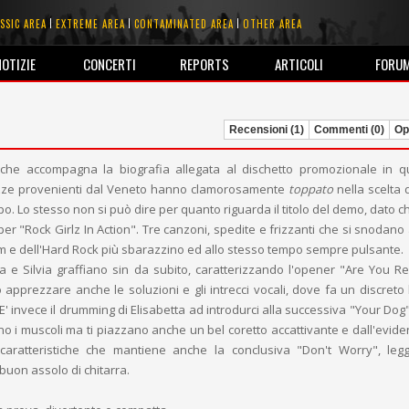
SSIC AREA
EXTREME AREA
CONTAMINATED AREA
OTHER AREA
NOTIZIE
CONCERTI
REPORTS
ARTICOLI
FORU
Recensioni (1)
Commenti (0)
Opi
che accompagna la biografia allegata al dischetto promozionale in q
zze provenienti dal Veneto hanno clamorosamente
toppato
nella scelta
po. Lo stesso non si può dire per quanto riguarda il titolo del demo, dato 
er "Rock Girlz In Action". Tre canzoni, spedite e frizzanti che si snodano 
am e dell'Hard Rock più sbarazzino ed allo stesso tempo sempre pulsante.
ia e Silvia graffiano sin da subito, caratterizzando l'opener "Are You R
apprezzare anche le soluzioni e gli intrecci vocali, dove fa un discreto 
' invece il drumming di Elisabetta ad introdurci alla successiva "Your Dog"
 i muscoli ma ti piazzano anche un bel coretto accattivante e dall'eviden
 caratteristiche che mantiene anche la conclusiva "Don't Worry", le
buon assolo di chitarra.