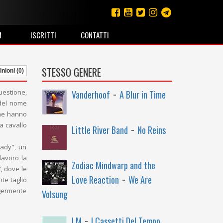
M
ISCRITTI
CONTATTI
STESSO GENERE
nioni (0)
-
uestione,
Vanderhoof
A Blur in Time
 del nome
che hanno
-
a cavallo
Little River Band
No Reins
eady", un
lavoro la
Zodiac Mindwarp and the
, dove le
-
Love Reaction
We Are
te taglio
ggermente
Volsung
-
LM
I Cassetti Del Tempo