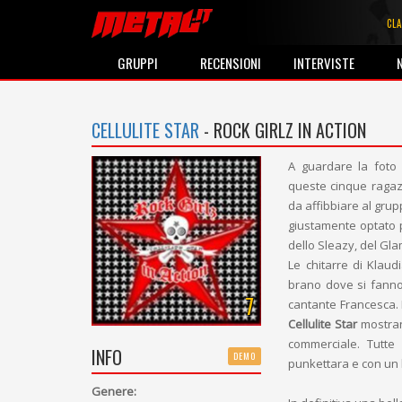
CLA
GRUPPI
RECENSIONI
INTERVISTE
CELLULITE STAR
- ROCK GIRLZ IN ACTION
A guardare la foto 
queste cinque raga
da affibbiare al grup
giustamente optato p
dello Sleazy, del Gl
Le chitarre di Klaud
brano dove si fanno 
7
cantante Francesca. E
Cellulite Star
mostrano
commerciale. Tutte
INFO
DEMO
punkettara e con un 
Genere: