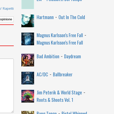
' Rapetti
-
Hartmann
Out In The Cold
 opinione
-
Magnus Karlsson’s Free Fall
Magnus Karlsson’s Free Fall
-
Bad Ambition
Daydream
-
AC/DC
Ballbreaker
-
Jim Peterik & World Stage
Roots & Shoots Vol. 1
-
Bang Tango
Pistol Whipped