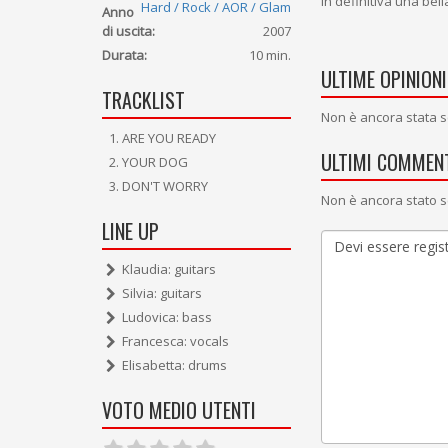
In definitiva una bel
Hard / Rock / AOR / Glam
Anno
di uscita:
2007
Durata:
10 min.
ULTIME OPINIONI
TRACKLIST
Non è ancora stata s
ARE YOU READY
ULTIMI COMMENT
YOUR DOG
DON'T WORRY
Non è ancora stato s
LINE UP
Klaudia: guitars
Silvia: guitars
Ludovica: bass
Francesca: vocals
Elisabetta: drums
VOTO MEDIO UTENTI