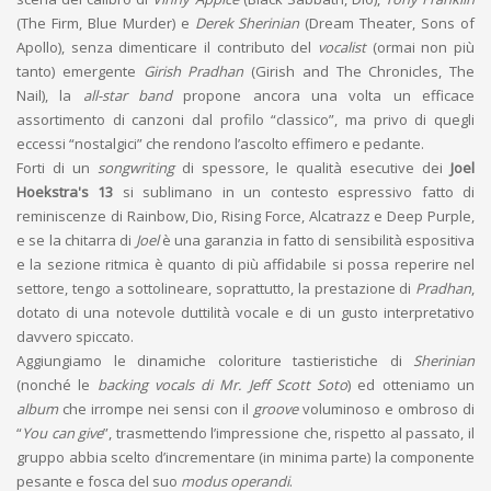
(The Firm, Blue Murder) e
Derek Sherinian
(Dream Theater, Sons of
Apollo), senza dimenticare il contributo del
vocalist
(ormai non più
tanto) emergente
Girish Pradhan
(Girish and The Chronicles, The
Nail), la
all-star band
propone ancora una volta un efficace
assortimento di canzoni dal profilo “classico”, ma privo di quegli
eccessi “nostalgici” che rendono l’ascolto effimero e pedante.
Forti di un
songwriting
di spessore, le qualità esecutive dei
Joel
Hoekstra's 13
si sublimano in un contesto espressivo fatto di
reminiscenze di Rainbow, Dio, Rising Force, Alcatrazz e Deep Purple,
e se la chitarra di
Joel
è una garanzia in fatto di sensibilità espositiva
e la sezione ritmica è quanto di più affidabile si possa reperire nel
settore, tengo a sottolineare, soprattutto, la prestazione di
Pradhan
,
dotato di una notevole duttilità vocale e di un gusto interpretativo
davvero spiccato.
Aggiungiamo le dinamiche coloriture tastieristiche di
Sherinian
(nonché le
backing vocals di Mr. Jeff Scott Soto
) ed otteniamo un
album
che irrompe nei sensi con il
groove
voluminoso e ombroso di
“
You can give
”, trasmettendo l’impressione che, rispetto al passato, il
gruppo abbia scelto d’incrementare (in minima parte) la componente
pesante e fosca del suo
modus operandi
.