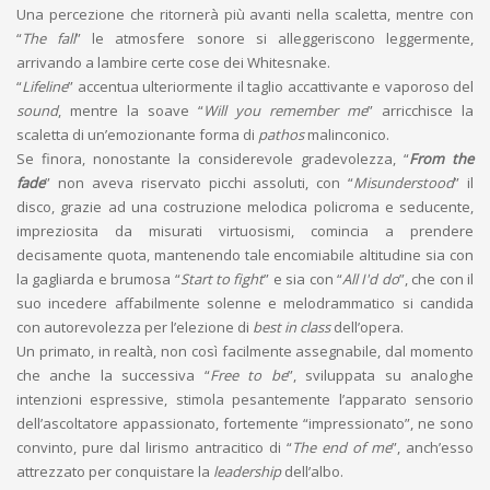
Una percezione che ritornerà più avanti nella scaletta, mentre con
“
The fall
” le atmosfere sonore si alleggeriscono leggermente,
arrivando a lambire certe cose dei Whitesnake.
“
Lifeline
” accentua ulteriormente il taglio accattivante e vaporoso del
sound
, mentre la soave “
Will you remember me
” arricchisce la
scaletta di un’emozionante forma di
pathos
malinconico.
Se finora, nonostante la considerevole gradevolezza, “
From the
fade
” non aveva riservato picchi assoluti, con “
Misunderstood
” il
disco, grazie ad una costruzione melodica policroma e seducente,
impreziosita da misurati virtuosismi, comincia a prendere
decisamente quota, mantenendo tale encomiabile altitudine sia con
la gagliarda e brumosa “
Start to fight
” e sia con “
All I'd do
”, che con il
suo incedere affabilmente solenne e melodrammatico si candida
con autorevolezza per l’elezione di
best in class
dell’opera.
Un primato, in realtà, non così facilmente assegnabile, dal momento
che anche la successiva “
Free to be
”, sviluppata su analoghe
intenzioni espressive, stimola pesantemente l’apparato sensorio
dell’ascoltatore appassionato, fortemente “impressionato”, ne sono
convinto, pure dal lirismo antracitico di “
The end of me
”, anch’esso
attrezzato per conquistare la
leadership
dell’albo.