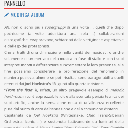
PANNELLO
MODIFICA ALBUM
Ah
, non ci sono più i
supergruppi
di una volta … quelli che dopo
pochissime (a volte addirittura una sola ...) collaborazioni
discografiche, evaporavano, schiacciati dalle vertiginose aspettative
e dall’ego dei protagonisti.
Che si tratti di una diminuzione nella vanità dei musicisti, o anche
solamente di un mercato della musica in fase di stallo e con i suoi
interpreti indotti a differenziare e incrementare la loro presenza, alla
fine possiamo considerare la proliferazione del fenomeno in
maniera positiva, almeno se poi i risultati sono paragonabili a quelli
ottenuti dai
Joel Hoekstra's 13
, giunti alla quarta incisione.
“
From the fade
” è, infatti, un altro pregevole esempio di
melodic
hard-rock
, in cui è apprezzabile, oltre alla scontata perizia tecnica dei
suoi artefici, anche la sensazione netta di un’alleanza eccellente
pure dal punto di vista dell’ispirazione e della comunione d’intenti.
Capitanata da
Joel Hoekstra
(Whitesnake,
Cher
, Trans-Siberian
Orchestra, Iconic, …) e sostenuta fattivamente da luminari della
scena del calibro di
Vinny Appice
(Black Sabbath, Dio),
Tony Franklin