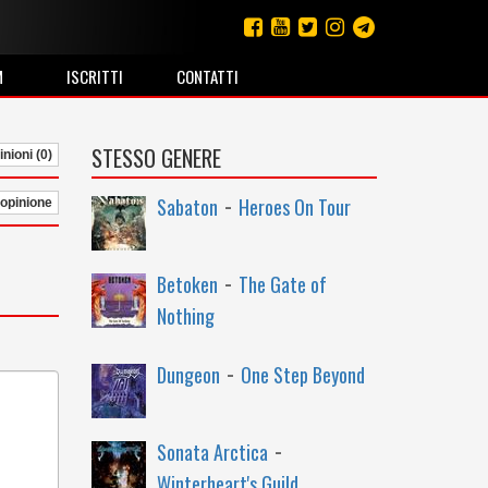
M
ISCRITTI
CONTATTI
STESSO GENERE
nioni (0)
-
Sabaton
Heroes On Tour
 opinione
-
Betoken
The Gate of
Nothing
-
Dungeon
One Step Beyond
-
Sonata Arctica
Winterheart's Guild