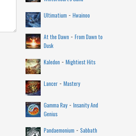
-
Ultimatium
Hwainoo
-
At the Dawn
From Dawn to
Dusk
-
Kaledon
Mightiest Hits
-
Lancer
Mastery
-
Gamma Ray
Insanity And
Genius
-
Pandaemonium
Sabbath