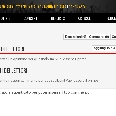
SSIC AREA
EXTREME AREA
CONTAMINATED AREA
OTHER AREA
NOTIZIE
CONCERTI
REPORTS
ARTICOLI
FORU
Recensioni (0)
Commenti (0)
Opi
 DEI LETTORI
Aggiungi la tua
critta un'opinione per quest'album! Vuoi essere il primo?
I DEI LETTORI
critto nessun commento per quest'album! Vuoi essere il primo?