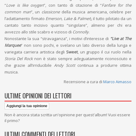
“
Love is like oxygen
”, con tanto di citazione di “
Fanfare for the
common man
”, un
classicone
della musica americana, celebre per
l’adattamento firmato
Emerson, Lake & Palmer
), il tutto pilotato da un
cantato tanto incisivo quanto “singolare”, almeno per chi era
avvezzo allo stile scabro e vizioso di
Connolly
.
Nonostante la sua “stravaganza”, i motivi d’interesse di
“Live at The
Marquee
” non sono pochi, e svelano un lato diverso della lunga e
variegata carriera artistica degli
Sweet
, un gruppo il cui ruolo nella
Storia Del Rock
non è stato sempre adeguatamente riconosciuto e
che grazie all’irriducibile
Andy Scott
continua a produrre ottima
musica.
Recensione a cura di
Marco Aimasso
ULTIME OPINIONI DEI LETTORI
Aggiungi la tua opinione
Non è ancora stata scritta un'opinione per quest'album! Vuoi essere
il primo?
ULTIMI COMMENTI DEI LETTORI