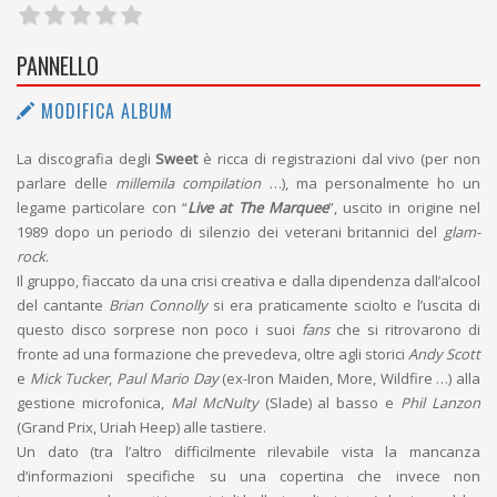
PANNELLO
MODIFICA ALBUM
La discografia degli
Sweet
è ricca di registrazioni dal vivo (per non
parlare delle
millemila compilation
…), ma personalmente ho un
legame particolare con “
Live at The Marquee
”, uscito in origine nel
1989 dopo un periodo di silenzio dei veterani britannici del
glam-
rock
.
Il gruppo, fiaccato da una crisi creativa e dalla dipendenza dall’alcool
del cantante
Brian Connolly
si era praticamente sciolto e l’uscita di
questo disco sorprese non poco i suoi
fans
che si ritrovarono di
fronte ad una formazione che prevedeva, oltre agli storici
Andy Scott
e
Mick Tucker
,
Paul Mario Day
(ex-Iron Maiden, More, Wildfire …) alla
gestione microfonica,
Mal McNulty
(Slade) al basso e
Phil Lanzon
(Grand Prix, Uriah Heep) alle tastiere.
Un dato (tra l’altro difficilmente rilevabile vista la mancanza
d’informazioni specifiche su una copertina che invece non