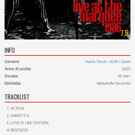
7,5
INFO
Genere:
Hard / Rock / AOR / Glam
Anno di uscita:
2025
Durata:
65 min.
Etichetta:
Metalville Records
TRACKLIST
ACTION
SWEET F.A.
LOVE IS LIKE OXYGEN
RESTLESS