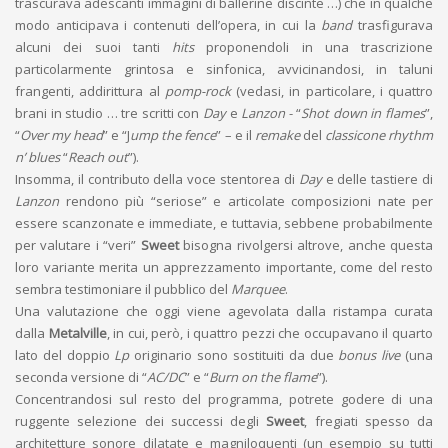
trascurava adescanti immagini di ballerine discinte …) che in qualche
modo anticipava i contenuti dell’opera, in cui la
band
trasfigurava
alcuni dei suoi tanti
hits
proponendoli in una trascrizione
particolarmente grintosa e sinfonica, avvicinandosi, in taluni
frangenti, addirittura al
pomp-rock
(vedasi, in particolare, i quattro
brani in studio … tre scritti con
Day
e
Lanzon
- “
Shot down in flames
”,
“
Over my head
” e “J
ump the fence
” – e il
remake
del
classicone rhythm
n’ blues
“
Reach out
”).
Insomma, il contributo della voce stentorea di
Day
e delle tastiere di
Lanzon
rendono più “seriose” e articolate composizioni nate per
essere scanzonate e immediate, e tuttavia, sebbene probabilmente
per valutare i “veri”
Sweet
bisogna rivolgersi altrove, anche questa
loro variante merita un apprezzamento importante, come del resto
sembra testimoniare il pubblico del
Marquee
.
Una valutazione che oggi viene agevolata dalla ristampa curata
dalla
Metalville
, in cui, però, i quattro pezzi che occupavano il quarto
lato del doppio
Lp
originario sono sostituiti da due
bonus live
(una
seconda versione di “
AC/DC
” e “
Burn on the flame
”).
Concentrandosi sul resto del programma, potrete godere di una
ruggente selezione dei successi degli
Sweet
, fregiati spesso da
architetture sonore dilatate e magniloquenti (un esempio su tutti