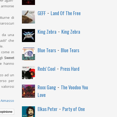
ver again
”
e armonie
-
GEFF
Land Of The Free
tturne di
iaroscuri
-
King Zebra
King Zebra
ta da una
eads
” che
le.
-
Blue Tears
Blue Tears
ì come in
gli
Sweet
che hanno
-
Reds' Cool
Press Hard
ico ad un
perso per
-
Roxx Gang
The Voodoo You
valorosi
Love
 Aimasso
-
Elkas Peter
Party of One
 opinione