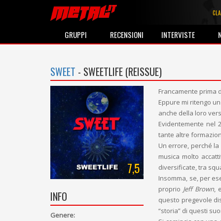
CLA
GRUPPI
RECENSIONI
INTERVISTE
SWEET
- SWEETLIFE (REISSUE)
Francamente prima d
Eppure mi ritengo un
anche della loro vers
Evidentemente nel 2
tante altre formazion
Un errore, perché la
musica molto accatti
7,5
diversificate, tra squ
Insomma, se, per esem
proprio
Jeff Brown
,
INFO
questo pregevole dis
“storia” di questi s
Genere: