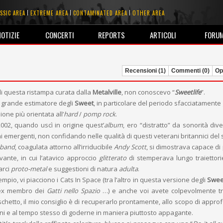
SSIC AREA
EXTREME AREA
CONTAMINATED AREA
OTHER AREA
NOTIZIE
CONCERTI
REPORTS
ARTICOLI
FORU
Recensioni (1)
Commenti (0)
Opi
i questa ristampa curata dalla
Metalville
, non conoscevo “
Sweetlife
”.
 grande estimatore degli
Sweet
, in particolare del periodo sfacciatamente
ione più orientata all’
hard
/
pomp rock
.
002, quando uscì in origine quest’
album
, ero “distratto” da sonorità div
i emergenti, non confidando nelle qualità di questi veterani britannici del 
band
, coagulata attorno all’irriducibile
Andy Scott
, si dimostrava capace di
vante, in cui l’atavico approccio
glitterato
di stemperava lungo traiettor
arci
proto-metal
e suggestioni di natura
adulta
.
pio, vi piacciono i Cats In Space (tra l’altro in questa versione degli
Swee
 ex membro dei
Gatti nello Spazio
…) e anche voi avete colpevolmente t
chetto, il mio consiglio è di recuperarlo prontamente, allo scopo di approf
uoni e al tempo stesso di goderne in maniera piuttosto appagante.