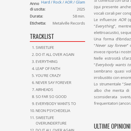
Si comincia con una
Hard / Rock / AOR / Glam
Anno
(qui presente anch
di uscita:
2025
vocali corali per conq
Durata:
58 min.
Le influenze
AOR
(q
Etichetta:
Metalville Records
“
Everything
”, mentr
elettroacustici, seq
TRACKLIST
Una forma d’ibrida
“
Never say forever
” 
SWEETLIFE
invece riporta i nost
DO IT ALL OVER AGAIN
Nelle estrosità sfar
EVERYTHING
“
Everybody wants t
LEAP OF FAITH
sembrano quasi vole
YOU'RE CRAZY
irrobustito con enor
NEVER SAY FOREVER
Lo strumentale “
Swee
AIRHEADS
albo che merita di 
SO FAR SO GOOD
sconsiderata svent
frequentatori (ancor
EVERYBODY WANTS TO
NEON PSYCHEDELIA
SWEETLIFE
OVERUNDERTURE
ULTIME OPINIONI
DO IT ALL OVER AGAIN