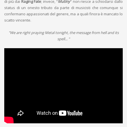
di più dai
Raging Fate
; invece, "
Mutiny
" non riesce a schiodarsi dallo
status di un onesto tributo da parte di musicisti che comunque si
confermano appassionati del genere, ma a quali finora è mancato lo
scatto vincente.
"We are right praying Metal tonight, the message from hell and its
spell... "