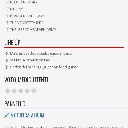
BLOOD RED SKY
MUTINY
POWDER AND FLAME
THE VENDETTA RIDE
THE GREAT HEATHEN ARMY
LINE UP
Mattias Lövdal: vocals, guitars, bass
Stefan Almqvist: drums
Cederick Forsberg: guest on lead guitar
VOTO MEDIO UTENTI
PANNELLO
MODIFICA ALBUM
Tutto di "
Mutiny
" grida
" ... correndo liberi"
, ma la destinazione delle