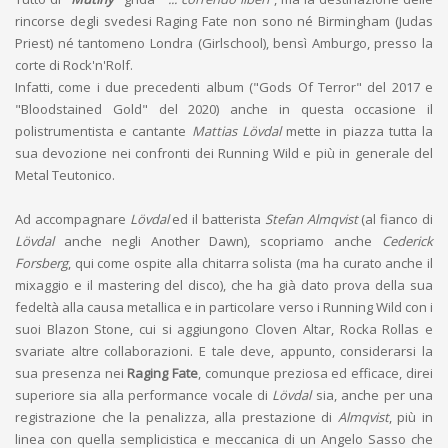
rincorse degli svedesi Raging Fate non sono né Birmingham (Judas
Priest) né tantomeno Londra (Girlschool), bensì Amburgo, presso la
corte di Rock'n'Rolf.
Infatti, come i due precedenti album ("Gods Of Terror" del 2017 e
"Bloodstained Gold" del 2020) anche in questa occasione il
polistrumentista e cantante
Mattias Lövdal
mette in piazza tutta la
sua devozione nei confronti dei Running Wild e più in generale del
Metal Teutonico.
Ad accompagnare
Lövdal
ed il batterista
Stefan Almqvist
(al fianco di
Lövdal
anche negli Another Dawn), scopriamo anche
Cederick
Forsberg
, qui come ospite alla chitarra solista (ma ha curato anche il
mixaggio e il mastering del disco), che ha già dato prova della sua
fedeltà alla causa metallica e in particolare verso i Running Wild con i
suoi Blazon Stone, cui si aggiungono Cloven Altar, Rocka Rollas e
svariate altre collaborazioni. E tale deve, appunto, considerarsi la
sua presenza nei
Raging Fate
, comunque preziosa ed efficace, direi
superiore sia alla performance vocale di
Lövdal
sia, anche per una
registrazione che la penalizza, alla prestazione di
Almqvist
, più in
linea con quella semplicistica e meccanica di un Angelo Sasso che