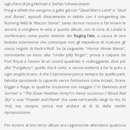
agli sfarzi di Jörg Michael o Stefan Schwarzmann.
Pregi e difetti che vengono a galla già con "
Dead Man's Land
" e "
Skull
and Bones
", episodi chiaramente in debito con il songwriting dei
Running Wild di "Blazon Stone", tanto da non riuscire a far levare le
ancore e sciogliere le vela a questo album, con la voce di
Lövdal
a
confermarsi come punto dolente dei
Raging Fate
, a causa di una
limitata estensione che comunque non gli impedisce di ricalcare gli
stessi registri di Rock'n'Rolf. Se la seguente "
Horror Movie Mania
",
nonostante un inizio alla "Under Jolly Roger", prova a salpare da
Port Royal a favore di un sound quadrato e rockeggiante, direi più
alla "Purgatory", quello che è certo, e senza mettersi a far le pulci a
ogni singolo brano, è che l'ispirazione pesca sempre da quelle parti,
talvolta spostando lo sguardo verso formazioni come Accept, Grave
Digger o Rage, in qualche occasione con maggior ("
In Darkness and
Sorrow
" e "
The Great Heathen Army
") o minor successo ("
Blood Red
Sky
" o una "
Powder and Flame
" che cade nel tranello degli
Yo Ho, Yo
Ho!
), ma sempre senza mai andare al di là della sterile
riproposizione.
Per essere al loro terzo album era ragionevole attendersi qualcosa