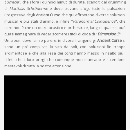
Lucrecia
", che sfora i quindici minuti di durata, scanditi dal drumming
di
Matthias Schröderme
e dove trovano sfogo tutte le pulsazioni
Progressive degli
Ancient Curse
che qui affrontano diverse soluzioni
musicali e più stati d'animo, e infine "
Paranormal Coincidence
", che
altro non è che un outro acustico e orchestrale, lungo il quale si può
quasi immaginare di veder scorrere i titoli di coda di "
Dimension 5
".
Un album dove, a mio parere, in diversi frangenti gli
Ancient Curse
si
sono un po' complicati la vita da soli, con soluzioni fin troppo
ardimentose e che alla resa dei conti hanno messo in risalto più i
difetti che i loro pregi, che comunque non mancano e li rendono
meritevoli di tutta la nostra attenzione.