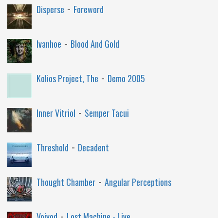
-
Disperse
Foreword
-
Ivanhoe
Blood And Gold
-
Kolios Project, The
Demo 2005
-
Inner Vitriol
Semper Tacui
-
Threshold
Decadent
-
Thought Chamber
Angular Perceptions
-
Voivod
Lost Machine - Live