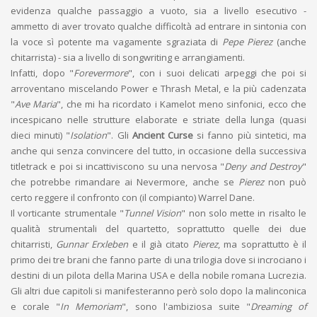
evidenza qualche passaggio a vuoto, sia a livello esecutivo -
ammetto di aver trovato qualche difficoltà ad entrare in sintonia con
la voce sì potente ma vagamente sgraziata di
Pepe Pierez
(anche
chitarrista) - sia a livello di songwriting e arrangiamenti.
Infatti, dopo "
Forevermore
", con i suoi delicati arpeggi che poi si
arroventano miscelando Power e Thrash Metal, e la più cadenzata
"
Ave Maria
", che mi ha ricordato i Kamelot meno sinfonici, ecco che
incespicano nelle strutture elaborate e striate della lunga (quasi
dieci minuti) "
Isolation
". Gli
Ancient Curse
si fanno più sintetici, ma
anche qui senza convincere del tutto, in occasione della successiva
titletrack e poi si incattiviscono su una nervosa "
Deny and Destroy
"
che potrebbe rimandare ai Nevermore, anche se
Pierez
non può
certo reggere il confronto con (il compianto) Warrel Dane.
Il vorticante strumentale "
Tunnel Vision
" non solo mette in risalto le
qualità strumentali del quartetto, soprattutto quelle dei due
chitarristi,
Gunnar Erxleben
e il già citato
Pierez
, ma soprattutto è il
primo dei tre brani che fanno parte di una trilogia dove si incrociano i
destini di un pilota della Marina USA e della nobile romana Lucrezia.
Gli altri due capitoli si manifesteranno però solo dopo la malinconica
e corale "
In Memoriam
", sono l'ambiziosa suite "
Dreaming of