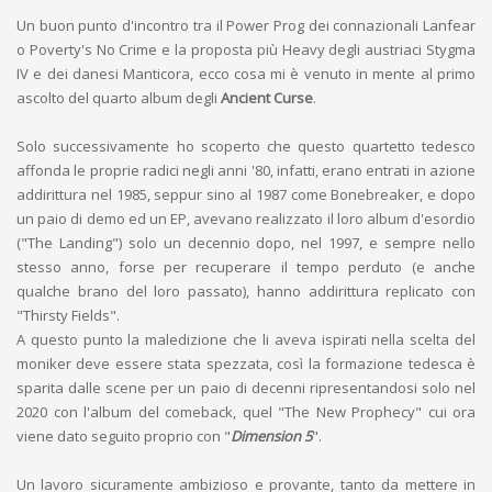
Un buon punto d'incontro tra il Power Prog dei connazionali Lanfear
o Poverty's No Crime e la proposta più Heavy degli austriaci Stygma
IV e dei danesi Manticora, ecco cosa mi è venuto in mente al primo
ascolto del quarto album degli
Ancient Curse
.
Solo successivamente ho scoperto che questo quartetto tedesco
affonda le proprie radici negli anni '80, infatti, erano entrati in azione
addirittura nel 1985, seppur sino al 1987 come Bonebreaker, e dopo
un paio di demo ed un EP, avevano realizzato il loro album d'esordio
("The Landing") solo un decennio dopo, nel 1997, e sempre nello
stesso anno, forse per recuperare il tempo perduto (e anche
qualche brano del loro passato), hanno addirittura replicato con
"Thirsty Fields".
A questo punto la maledizione che li aveva ispirati nella scelta del
moniker deve essere stata spezzata, così la formazione tedesca è
sparita dalle scene per un paio di decenni ripresentandosi solo nel
2020 con l'album del comeback, quel "The New Prophecy" cui ora
viene dato seguito proprio con "
Dimension 5
".
Un lavoro sicuramente ambizioso e provante, tanto da mettere in