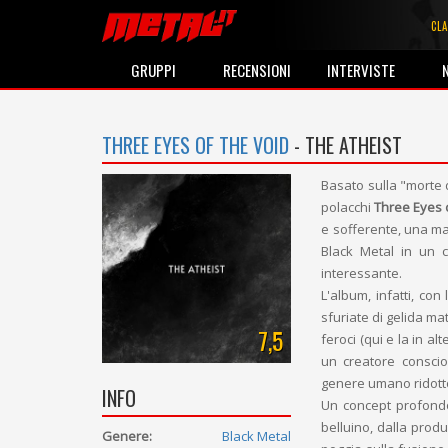
CLA
GRUPPI
RECENSIONI
INTERVISTE
THREE EYES OF THE VOID
- THE ATHEIST
Basato sulla "morte 
polacchi
Three Eyes 
e sofferente, una ma
Black Metal in un 
interessante.
L'album, infatti, con
sfuriate di gelida ma
7,5
feroci (qui e la in a
un creatore conscio
genere umano ridotto
INFO
Un concept profondo
belluino, dalla prod
Genere:
Black Metal