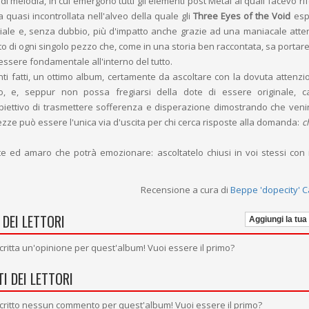
di melodia, in cui emergono tutti gli elementi post Metal ai quali facevo r
za quasi incontrollata nell'alveo della quale gli
Three Eyes of the Void
esp
diale e, senza dubbio, più d'impatto anche grazie ad una maniacale atte
o di ogni singolo pezzo che, come in una storia ben raccontata, sa portare 
ssere fondamentale all'interno del tutto.
nti fatti, un ottimo album, certamente da ascoltare con la dovuta attenzi
 e, seppur non possa fregiarsi della dote di essere originale, c
biettivo di trasmettere sofferenza e disperazione dimostrando che venir
ezze può essere l'unica via d'uscita per chi cerca risposte alla domanda:
c
e ed amaro che potrà emozionare: ascoltatelo chiusi in voi stessi con
Recensione a cura di
Beppe 'dopecity' 
 DEI LETTORI
Aggiungi la tua
critta un'opinione per quest'album! Vuoi essere il primo?
I DEI LETTORI
critto nessun commento per quest'album! Vuoi essere il primo?