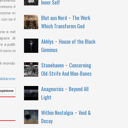
iferimento
Inner Self
rimono il
nzione in
-
Blut aus Nord
The Work
con se il
Which Transforms God
one e nel
apace di
-
Akhlys
House of the Black
e a patti
Geminus
hi sono io
-
 il mondo
Stonehaven
Concerning
Old-Strife And Man-Banes
Caldarone
-
Anagnorisis
Beyond All
 opinione
Light
-
Within Nostalgia
Void &
Decay