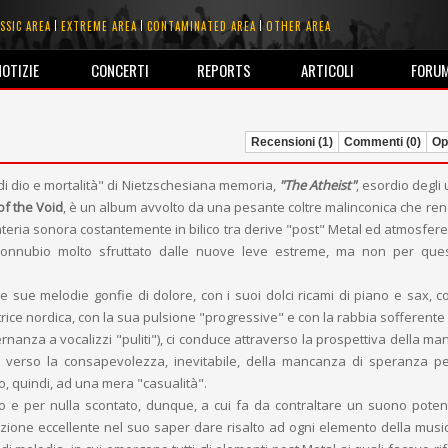
SSIC AREA
EXTREME AREA
CONTAMINATED AREA
OTHER AREA
NOTIZIE
CONCERTI
REPORTS
ARTICOLI
FORU
Recensioni (1)
Commenti (0)
Opi
di dio e mortalità" di Nietzschesiana memoria,
"The Atheist"
, esordio degli 
of the Void
, è un album avvolto da una pesante coltre malinconica che rend
teria sonora costantemente in bilico tra derive "post" Metal ed atmosfer
connubio molto sfruttato dalle nuove leve estreme, ma non per que
 le sue melodie gonfie di dolore, con i suoi dolci ricami di piano e sax, c
trice nordica, con la sua pulsione "progressive" e con la rabbia sofferente
lternanza a vocalizzi "puliti"), ci conduce attraverso la prospettiva della m
 verso la consapevolezza, inevitabile, della mancanza di speranza per
, quindi, ad una mera "casualità".
 e per nulla scontato, dunque, a cui fa da contraltare un suono poten
uzione eccellente nel suo saper dare risalto ad ogni elemento della music