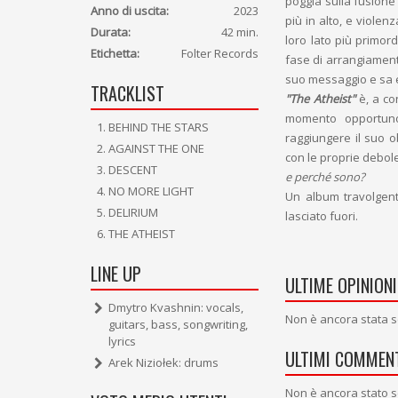
poggia sulla fusione 
Anno di uscita:
2023
più in alto, e violen
Durata:
42 min.
loro lato più primor
Etichetta:
Folter Records
fase di arrangiament
suo messaggio e sa e
TRACKLIST
"The Atheist"
è, a co
momento opportuno,
BEHIND THE STARS
raggiungere il suo o
AGAINST THE ONE
con le proprie debol
DESCENT
e perché sono?
NO MORE LIGHT
Un album travolgent
DELIRIUM
lasciato fuori.
THE ATHEIST
LINE UP
ULTIME OPINIONI
Dmytro Kvashnin: vocals,
Non è ancora stata s
guitars, bass, songwriting,
lyrics
ULTIMI COMMENT
Arek Niziołek: drums
Non è ancora stato s