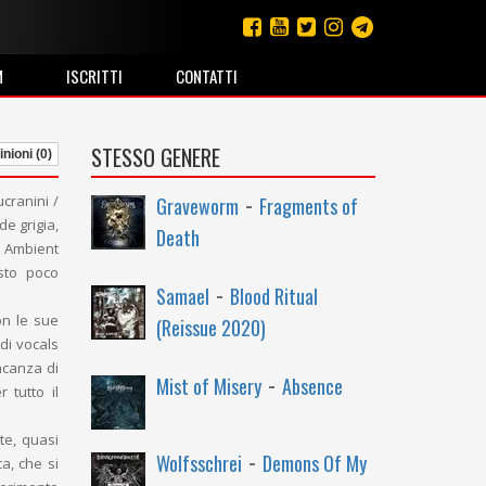
M
ISCRITTI
CONTATTI
STESSO GENERE
nioni (0)
-
ucranini /
Graveworm
Fragments of
e grigia,
Death
e Ambient
sto poco
-
Samael
Blood Ritual
on le sue
(Reissue 2020)
 di vocals
ancanza di
-
Mist of Misery
Absence
 tutto il
te, quasi
-
Wolfsschrei
Demons Of My
a, che si