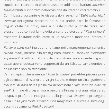
liquido, con il cantato di
Neil
che assume addirittura barlumi
Jonathan
Davis-eschi
(!), supportato nell’occasione da irretenti voci femminili.
Con il basso pulsante e le dissertazioni
psych
di “
Eight miles high
”
(
remake
dei Byrds), staccarsi dal suolo anche oltre le famose “8
miglia” citate nel titolo, sarà a questo punto piuttosto facile, allo
stesso modo con cui la melodia arcana ed eterea di “
King of mars
”
trasporta l’astante nella corte di un sovrano marziano ieratico e
visionario.
Funky
e
hard-rock
incrociano le lame nella maggiormente canonica
“
Neon man
”, mentre alla trasfigurata
cover
di Donovan “
Sunshine
superman
” è affidato il compito perlustrare nuovamente i grandi
spazi aperti, questa volta supportati da un falsetto camaleontico e
da un clima sonico straniante.
L’afflato epico che alimenta “
Road to hades
” potrebbe piacere pure
agli estimatori di Warlord e Virgin Steele, e dopo un’altra gradevole
“pausa” di
hard-blues
(cosmico) denominata “
High latitude hide 'n'
seek
”, il finale di programma è ancora all’insegna di una rotta verso
lo spazio profondo, inaugurato dalla grintosa “
Escape
” e proseguito
nella lunga
jam
“
Sole survivor
”, una magnetica e surreale
suite
dagli
accenti vagamente Pink Floyd-
iani
.