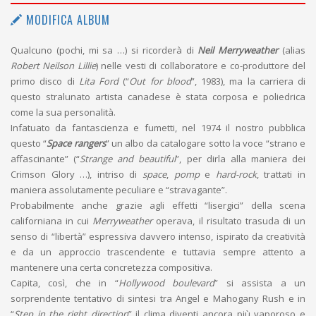
MODIFICA ALBUM
Qualcuno (pochi, mi sa …) si ricorderà di
Neil Merryweather
(alias
Robert Neilson Lillie
) nelle vesti di collaboratore e co-produttore del
primo disco di
Lita Ford
(“
Out for blood
”, 1983), ma la carriera di
questo stralunato artista canadese è stata corposa e poliedrica
come la sua personalità.
Infatuato da fantascienza e fumetti, nel 1974 il nostro pubblica
questo “
Space rangers
” un albo da catalogare sotto la voce “strano e
affascinante” (“
Strange and beautiful
”, per dirla alla maniera dei
Crimson Glory …), intriso di
space
,
pomp
e
hard-rock
, trattati in
maniera assolutamente peculiare e “stravagante”.
Probabilmente anche grazie agli effetti “lisergici” della scena
californiana in cui
Merryweather
operava, il risultato trasuda di un
senso di “libertà” espressiva davvero intenso, ispirato da creatività
e da un approccio trascendente e tuttavia sempre attento a
mantenere una certa concretezza compositiva.
Capita, così, che in “
Hollywood boulevard
” si assista a un
sorprendente tentativo di sintesi tra Angel e Mahogany Rush e in
“
Step in the right direction
” il clima diventi ancora più vaporoso e