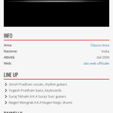
INFO
Area:
Classic Area
Nazione:
India
Attività:
dal 2009
Web:
sito web ufficiale
LINE UP
Girish Pradhan: vocals, rhythm guitars
Yogesh Pradhan: bass, keyboards
Suraj Tikhatri A.K.A Suraz Sun: guitars
Nagen Mongrati A.K.A Nagen Nags: drums