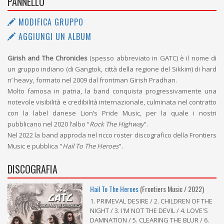
PANNELLO
MODIFICA GRUPPO
AGGIUNGI UN ALBUM
Girish and The Chronicles
(spesso abbreviato in GATC) è il nome di
un gruppo indiano (di Gangtok, città della regione del Sikkim) di hard
n’ heavy, formato nel 2009 dal frontman Girish Pradhan.
Molto famosa in patria, la band conquista progressivamente una
notevole visibilità e credibilità internazionale, culminata nel contratto
con la label danese Lion’s Pride Music, per la quale i nostri
pubblicano nel 2020 l’albo “
Rock The Highway
”.
Nel 2022 la band approda nel ricco roster discografico della Frontiers
Music e pubblica "
Hail To The Heroes
".
DISCOGRAFIA
Hail To The Heroes
(Frontiers Music / 2022)
1. PRIMEVAL DESIRE / 2. CHILDREN OF THE
NIGHT / 3. I'M NOT THE DEVIL / 4. LOVE'S
DAMNATION / 5. CLEARING THE BLUR / 6.