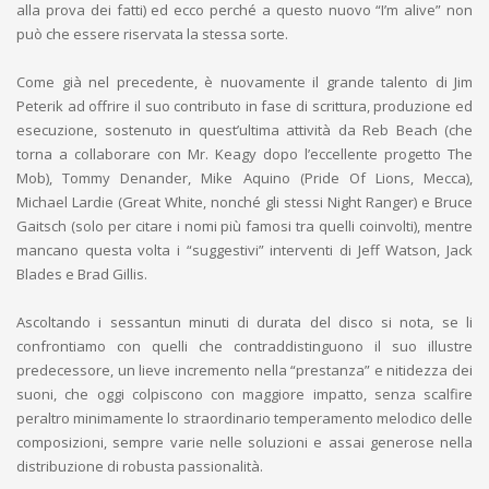
alla prova dei fatti) ed ecco perché a questo nuovo “I’m alive” non
può che essere riservata la stessa sorte.
Come già nel precedente, è nuovamente il grande talento di Jim
Peterik ad offrire il suo contributo in fase di scrittura, produzione ed
esecuzione, sostenuto in quest’ultima attività da Reb Beach (che
torna a collaborare con Mr. Keagy dopo l’eccellente progetto The
Mob), Tommy Denander, Mike Aquino (Pride Of Lions, Mecca),
Michael Lardie (Great White, nonché gli stessi Night Ranger) e Bruce
Gaitsch (solo per citare i nomi più famosi tra quelli coinvolti), mentre
mancano questa volta i “suggestivi” interventi di Jeff Watson, Jack
Blades e Brad Gillis.
Ascoltando i sessantun minuti di durata del disco si nota, se li
confrontiamo con quelli che contraddistinguono il suo illustre
predecessore, un lieve incremento nella “prestanza” e nitidezza dei
suoni, che oggi colpiscono con maggiore impatto, senza scalfire
peraltro minimamente lo straordinario temperamento melodico delle
composizioni, sempre varie nelle soluzioni e assai generose nella
distribuzione di robusta passionalità.