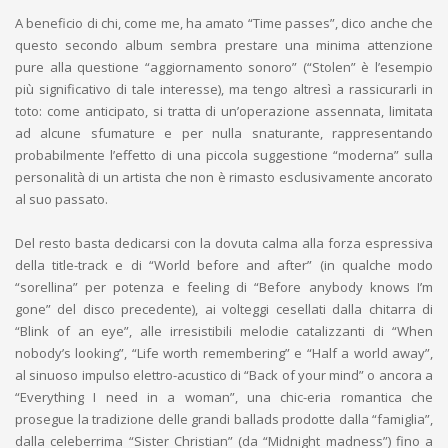
A beneficio di chi, come me, ha amato “Time passes”, dico anche che
questo secondo album sembra prestare una minima attenzione
pure alla questione “aggiornamento sonoro” (“Stolen” è l’esempio
più significativo di tale interesse), ma tengo altresì a rassicurarli in
toto: come anticipato, si tratta di un’operazione assennata, limitata
ad alcune sfumature e per nulla snaturante, rappresentando
probabilmente l’effetto di una piccola suggestione “moderna” sulla
personalità di un artista che non è rimasto esclusivamente ancorato
al suo passato.
Del resto basta dedicarsi con la dovuta calma alla forza espressiva
della title-track e di “World before and after” (in qualche modo
“sorellina” per potenza e feeling di “Before anybody knows I’m
gone” del disco precedente), ai volteggi cesellati dalla chitarra di
“Blink of an eye”, alle irresistibili melodie catalizzanti di “When
nobody’s looking”, “Life worth remembering” e “Half a world away”,
al sinuoso impulso elettro-acustico di “Back of your mind” o ancora a
“Everything I need in a woman”, una chic-eria romantica che
prosegue la tradizione delle grandi ballads prodotte dalla “famiglia”,
dalla celeberrima “Sister Christian” (da “Midnight madness”) fino a