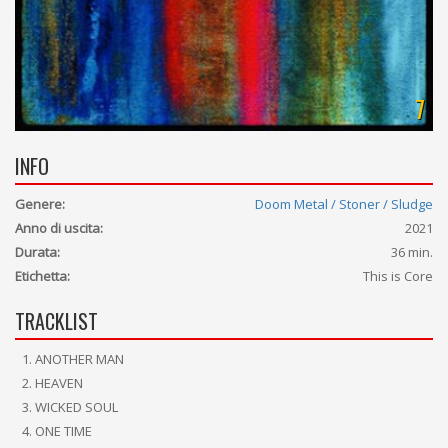
7
INFO
Genere:
Doom Metal / Stoner / Sludge
Anno di uscita:
2021
Durata:
36 min.
Etichetta:
This is Core
TRACKLIST
ANOTHER MAN
HEAVEN
WICKED SOUL
ONE TIME