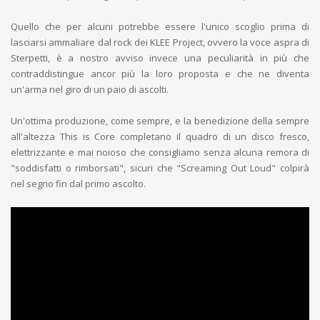
Quello che per alcuni potrebbe essere l'unico scoglio prima di
lasciarsi ammaliare dal rock dei KLEE Project, ovvero la voce aspra di
Sterpetti, è a nostro avviso invece una peculiarità in più che
contraddistingue ancor più la loro proposta e che ne diventa
un'arma nel giro di un paio di ascolti.
Un'ottima produzione, come sempre, e la benedizione della sempre
all'altezza This is Core completano il quadro di un disco fresco,
elettrizzante e mai noioso che consigliamo senza alcuna remora di
"soddisfatti o rimborsati", sicuri che "Screaming Out Loud" colpirà
nel segno fin dal primo ascolto.