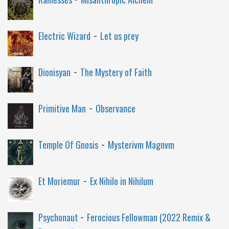
-
Electric Wizard
Let us prey
-
Dionisyan
The Mystery of Faith
-
Primitive Man
Observance
-
Temple Of Gnosis
Mysterivm Magnvm
-
Et Moriemur
Ex Nihilo in Nihilum
-
Psychonaut
Ferocious Fellowman (2022 Remix &