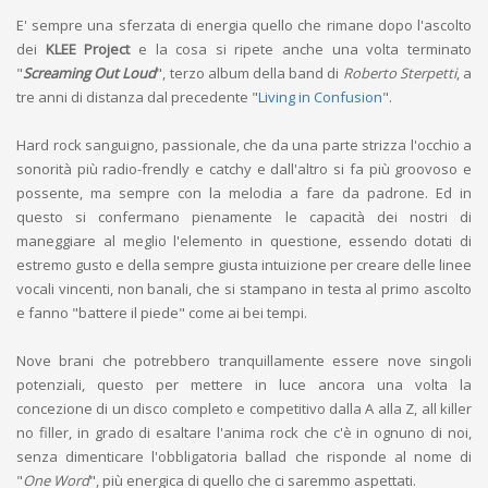
E' sempre una sferzata di energia quello che rimane dopo l'ascolto
dei
KLEE Project
e la cosa si ripete anche una volta terminato
"
Screaming Out Loud
", terzo album della band di
Roberto Sterpetti
, a
tre anni di distanza dal precedente "
Living in Confusion
".
Hard rock sanguigno, passionale, che da una parte strizza l'occhio a
sonorità più radio-frendly e catchy e dall'altro si fa più groovoso e
possente, ma sempre con la melodia a fare da padrone. Ed in
questo si confermano pienamente le capacità dei nostri di
maneggiare al meglio l'elemento in questione, essendo dotati di
estremo gusto e della sempre giusta intuizione per creare delle linee
vocali vincenti, non banali, che si stampano in testa al primo ascolto
e fanno "battere il piede" come ai bei tempi.
Nove brani che potrebbero tranquillamente essere nove singoli
potenziali, questo per mettere in luce ancora una volta la
concezione di un disco completo e competitivo dalla A alla Z, all killer
no filler, in grado di esaltare l'anima rock che c'è in ognuno di noi,
senza dimenticare l'obbligatoria ballad che risponde al nome di
"
One Word
", più energica di quello che ci saremmo aspettati.