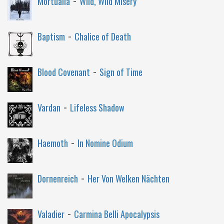
Mortualia
Wild, Wild Misery
-
Baptism
Chalice of Death
-
Blood Covenant
Sign of Time
-
Vardan
Lifeless Shadow
-
Haemoth
In Nomine Odium
-
Dornenreich
Her Von Welken Nächten
-
Valadier
Carmina Belli Apocalypsis