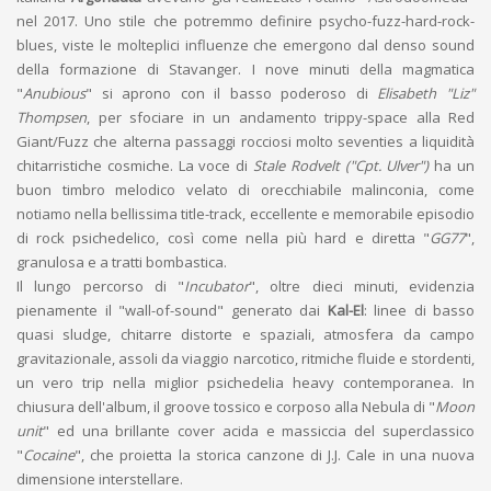
nel 2017. Uno stile che potremmo definire psycho-fuzz-hard-rock-
blues, viste le molteplici influenze che emergono dal denso sound
della formazione di Stavanger. I nove minuti della magmatica
"
Anubious
" si aprono con il basso poderoso di
Elisabeth "Liz"
Thompsen
, per sfociare in un andamento trippy-space alla Red
Giant/Fuzz che alterna passaggi rocciosi molto seventies a liquidità
chitarristiche cosmiche. La voce di
Stale Rodvelt ("Cpt. Ulver")
ha un
buon timbro melodico velato di orecchiabile malinconia, come
notiamo nella bellissima title-track, eccellente e memorabile episodio
di rock psichedelico, così come nella più hard e diretta "
GG77
",
granulosa e a tratti bombastica.
Il lungo percorso di "
Incubator
", oltre dieci minuti, evidenzia
pienamente il "wall-of-sound" generato dai
Kal-El
: linee di basso
quasi sludge, chitarre distorte e spaziali, atmosfera da campo
gravitazionale, assoli da viaggio narcotico, ritmiche fluide e stordenti,
un vero trip nella miglior psichedelia heavy contemporanea. In
chiusura dell'album, il groove tossico e corposo alla Nebula di "
Moon
unit
" ed una brillante cover acida e massiccia del superclassico
"
Cocaine
", che proietta la storica canzone di J.J. Cale in una nuova
dimensione interstellare.