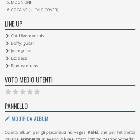
MOON UNIT
COCAINE (J.J. CALE COVER)
LINE UP
Cpt. Ulven: vocals
Doffy: guitar
Josh: guitar
Liz: bass
Bjudas: drums
VOTO MEDIO UTENTI
PANNELLO
MODIFICA ALBUM
Quarto album per gli psiconauti norvegesi
Kal-El
, che per l'etichetta
italiana
Argonauta
avevano già realizzato l'ottimo "Astrodoomeda"