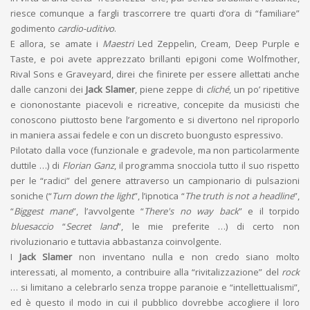
riesce comunque a fargli trascorrere tre quarti d’ora di “familiare”
godimento
cardio-uditivo
.
E allora, se amate i
Maestri
Led Zeppelin, Cream, Deep Purple e
Taste, e poi avete apprezzato brillanti epigoni come Wolfmother,
Rival Sons e Graveyard, direi che finirete per essere allettati anche
dalle canzoni dei
Jack Slamer
, piene zeppe di
cliché
, un po’ ripetitive
e ciononostante piacevoli e ricreative, concepite da musicisti che
conoscono piuttosto bene l’argomento e si divertono nel riproporlo
in maniera assai fedele e con un discreto buongusto espressivo.
Pilotato dalla voce (funzionale e gradevole, ma non particolarmente
duttile …) di
Florian Ganz
, il programma snocciola tutto il suo rispetto
per le “radici” del genere attraverso un campionario di pulsazioni
soniche (“
Turn down the light
”, l’ipnotica “
The truth is not a headline
”,
“
Biggest mane
”, l’avvolgente “
There's no way back
” e il torpido
bluesaccio
“
Secret land
”, le mie preferite …) di certo non
rivoluzionario e tuttavia abbastanza coinvolgente.
I
Jack Slamer
non inventano nulla e non credo siano molto
interessati, al momento, a contribuire alla “rivitalizzazione” del
rock
… si limitano a celebrarlo senza troppe paranoie e “intellettualismi”,
ed è questo il modo in cui il pubblico dovrebbe accogliere il loro