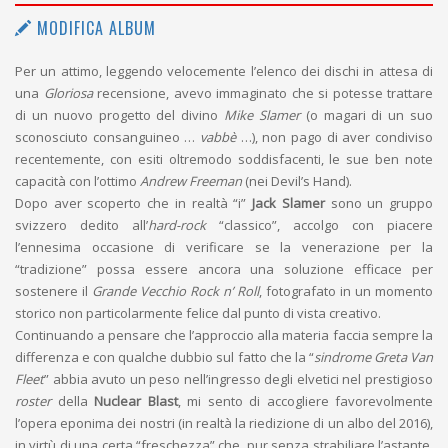
MODIFICA ALBUM
Per un attimo, leggendo velocemente l’elenco dei dischi in attesa di
una
Gloriosa
recensione, avevo immaginato che si potesse trattare
di un nuovo progetto del divino
Mike Slamer
(o magari di un suo
sconosciuto consanguineo …
vabbè
…), non pago di aver condiviso
recentemente, con esiti oltremodo soddisfacenti, le sue ben note
capacità con l’ottimo
Andrew Freeman
(nei Devil’s Hand).
Dopo aver scoperto che in realtà “i”
Jack Slamer
sono un gruppo
svizzero dedito all’
hard-rock
“classico”, accolgo con piacere
l’ennesima occasione di verificare se la venerazione per la
“tradizione” possa essere ancora una soluzione efficace per
sostenere il
Grande Vecchio Rock n’ Roll
, fotografato in un momento
storico non particolarmente felice dal punto di vista creativo.
Continuando a pensare che l’approccio alla materia faccia sempre la
differenza e con qualche dubbio sul fatto che la “
sindrome Greta Van
Fleet
” abbia avuto un peso nell’ingresso degli elvetici nel prestigioso
roster
della
Nuclear Blast
, mi sento di accogliere favorevolmente
l’opera eponima dei nostri (in realtà la riedizione di un albo del 2016),
in virtù di una certa “freschezza” che, pur senza strabiliare l’astante,