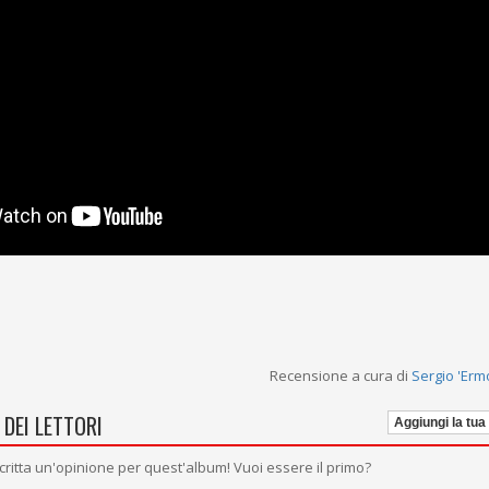
Recensione a cura di
Sergio 'Ermo
 DEI LETTORI
Aggiungi la tua
critta un'opinione per quest'album! Vuoi essere il primo?