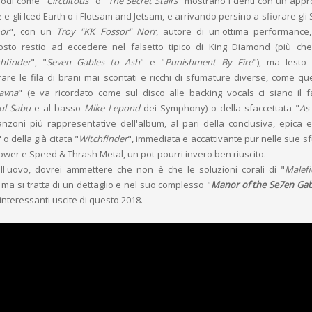
isodi come "
Circuitous
" o "
The Secret Stairs
" mostrano i denti con un appr
 e gli Iced Earth o i Flotsam and Jetsam, e arrivando persino a sfiorare gli
or
", con un
Troy "KK Fossor" Norr
, autore di un'ottima performance
osto restio ad eccedere nel falsetto tipico di King Diamond (più che
hfinder
", "
Seven Gables to Ash
" e "
Punishment By Fire
"), ma lesto
irare le fila di brani mai scontati e ricchi di sfumature diverse, come que
avna
" (e va ricordato come sul disco alle backing vocals ci siano il
ul Sabu
e al basso
Mike Lepond
dei Symphony) o della sfaccettata "
As
anzoni più rappresentative dell'album, al pari della conclusiva, epica e
" o della già citata "
Witchfinder
", immediata e accattivante pur nelle sue s
Power e Speed & Thrash Metal, un pot-pourri invero ben riuscito.
ell'uovo, dovrei ammettere che non è che le soluzioni corali di "
Malef
, ma si tratta di un dettaglio e nel suo complesso "
Manor of the Se7en Gab
 interessanti uscite di questo 2018.