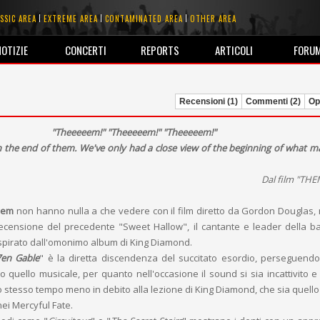
SSIC AREA
EXTREME AREA
CONTAMINATED AREA
OTHER AREA
NOTIZIE
CONCERTI
REPORTS
ARTICOLI
FORU
Recensioni (1)
Commenti (2)
Opi
"Theeeeem!" "Theeeeem!" "Theeeeem!"
 the end of them. We've only had a close view of the beginning of what m
Dal film "THE
hem
non hanno nulla a che vedere con il film diretto da Gordon Douglas
 recensione del precedente "Sweet Hallow", il cantante e leader della 
.) ispirato dall'omonimo album di King Diamond.
7en Gable
" è la diretta discendenza del succitato esordio, perseguend
to quello musicale, per quanto nell'occasione il sound si sia incattivito e
o stesso tempo meno in debito alla lezione di King Diamond, che sia quello 
ei Mercyful Fate.