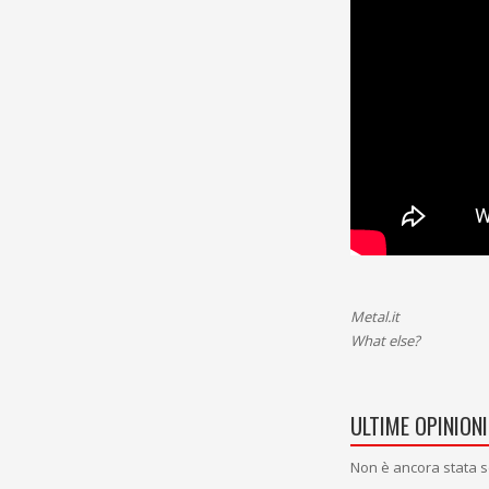
Metal.it
What else?
ULTIME OPINIONI
Non è ancora stata s