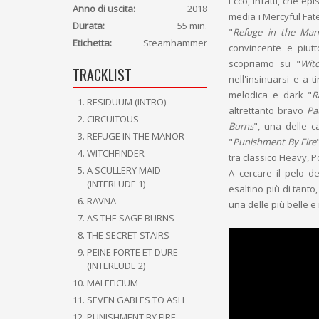
Ecco, infatti, che ep
Anno di uscita:
2018
media i Mercyful Fate
Durata:
55 min.
"
Refuge in the Man
Etichetta:
Steamhammer
convincente e piutt
scopriamo su "
Witc
TRACKLIST
nell'insinuarsi e a t
melodica e dark "
R
RESIDUUM (INTRO)
altrettanto bravo
Pa
CIRCUITOUS
Burns
", una delle c
REFUGE IN THE MANOR
"
Punishment By Fire
WITCHFINDER
tra classico Heavy, 
A SCULLERY MAID
A cercare il pelo d
(INTERLUDE 1)
esaltino più di tanto
RAVNA
una delle più belle e
AS THE SAGE BURNS
THE SECRET STAIRS
PEINE FORTE ET DURE
(INTERLUDE 2)
MALEFICIUM
SEVEN GABLES TO ASH
PUNISHMENT BY FIRE