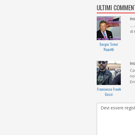
ULTIMI COMMENT
Ins
..
di 
Sergio 'Ermo'
Rapetti
Ins
Ca
no
Er
Francesco Frank
Gozzi