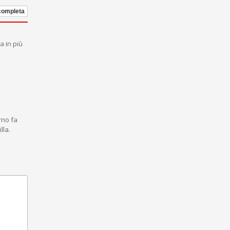
 completa
a in più
rno fa
lla.