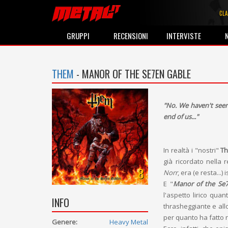
CLA
GRUPPI
RECENSIONI
INTERVISTE
THEM
- MANOR OF THE SE7EN GABLE
"No. We haven't seen
end of us..."
In realtà i "nostri"
T
già ricordato nella
8
Norr
, era (e resta..
E "
Manor of the Se
l'aspetto lirico quan
INFO
thrasheggiante e all
per quanto ha fatto n
Genere:
Heavy Metal