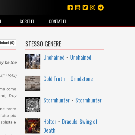
M
ISCRITTI
CONTATTI
STESSO GENERE
nioni (0)
-
Unchained
Unchained
ay be the
-
M!" (1954)
Cold Truth
Grindstone
, ma come
band,
Troy
-
Stormhunter
Stormhunter
one tanto
 fatto più
-
Holter
Dracula: Swing of
solista e
Death