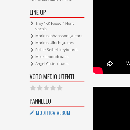
LINE UP
Troy “KK Fossor” Norr:
vocals
Markus Johansson: guitars
Markus Ullrich: guitars
Richie Seibel: keyboards
Mike Lepond: bass
Angel Cotte: drums
VOTO MEDIO UTENTI
PANNELLO
MODIFICA ALBUM