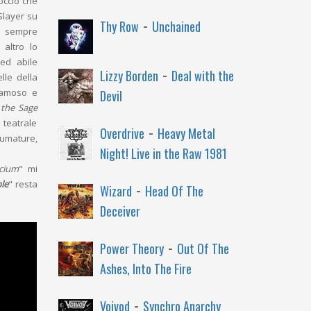
occio che
 Slayer su
-
Thy Row
Unchained
, sempre
 altro lo
 ed abile
-
Lizzy Borden
Deal with the
lle della
 famoso e
Devil
 the Sage
 teatrale
-
Overdrive
Heavy Metal
fumature,
Night! Live in the Raw 1981
icium
" mi
-
le
" resta
Wizard
Head Of The
Deceiver
-
Power Theory
Out Of The
Ashes, Into The Fire
-
Voivod
Synchro Anarchy