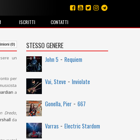
M
ISCRITTI
CONTATTI
STESSO GENERE
nioni (0)
-
ssere un
John 5
Requiem
-
ronto per
Vai, Steve
Inviolate
musicista
uardian
a
-
Gonella, Pier
667
n Dredo
,
rshall
da
-
Varras
Electric Stardom