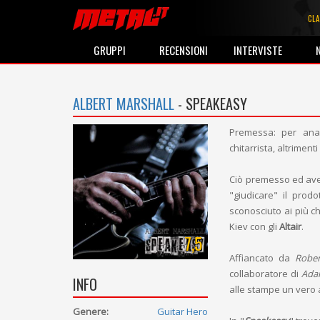
CLA
GRUPPI
RECENSIONI
INTERVISTE
ALBERT MARSHALL
- SPEAKEASY
Premessa: per anal
chitarrista, altriment
Ciò premesso ed aven
"giudicare" il prod
sconosciuto ai più c
Kiev con gli
Altair
.
7,5
Affiancato da
Rober
collaboratore di
Ada
INFO
alle stampe un vero 
Genere:
Guitar Hero