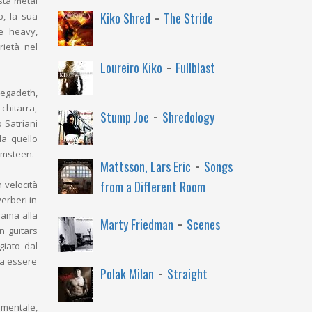
ista metal
-
Kiko Shred
The Stride
o, la sua
te heavy,
rietà nel
-
Loureiro Kiko
Fullblast
egadeth,
 chitarra,
-
Stump Joe
Shredology
 Satriani
da quello
almsteen.
-
Mattsson, Lars Eric
Songs
from a Different Room
n velocità
verberi in
rama alla
-
Marty Friedman
Scenes
n guitars
giato dal
va essere
-
Polak Milan
Straight
umentale,