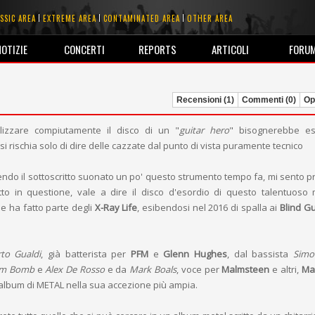
SSIC AREA
EXTREME AREA
CONTAMINATED AREA
OTHER AREA
NOTIZIE
CONCERTI
REPORTS
ARTICOLI
FORU
Recensioni (1)
Commenti (0)
Opi
izzare compiutamente il disco di un "
guitar hero
" bisognerebbe e
i si rischia solo di dire delle cazzate dal punto di vista puramente tecnico
do il sottoscritto suonato un po' questo strumento tempo fa, mi sento p
otto in questione, vale a dire il disco d'esordio di questo talentuoso 
he ha fatto parte degli
X-Ray Life
, esibendosi nel 2016 di spalla ai
Blind G
to Gualdi
, già batterista per
PFM
e
Glenn Hughes
, dal bassista
Simo
m Bomb
e
Alex De Rosso
e da
Mark Boals
, voce per
Malmsteen
e altri,
Ma
album di METAL nella sua accezione più ampia.