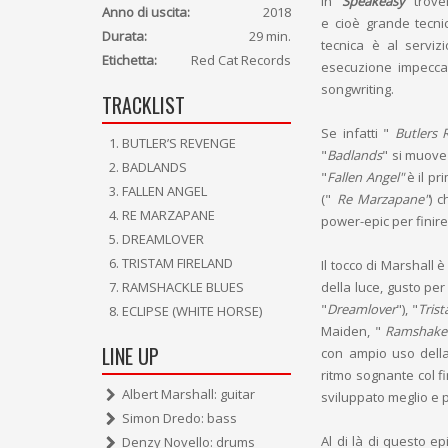
In "
Speakeasy
" trove
Anno di uscita:
2018
e cioè grande tecni
Durata:
29 min.
tecnica è al serviz
Etichetta:
Red Cat Records
esecuzione impeccab
songwriting.
TRACKLIST
Se infatti "
Butlers 
BUTLER’S REVENGE
"
Badlands
" si muove 
BADLANDS
"
Fallen Angel"
è il p
FALLEN ANGEL
("
Re Marzapane"
) c
RE MARZAPANE
power-epic per finir
DREAMLOVER
TRISTAM FIRELAND
Il tocco di Marshall 
della luce, gusto per
RAMSHACKLE BLUES
"
Dreamlover
"), "
Trist
ECLIPSE (WHITE HORSE)
Maiden, "
Ramshake
LINE UP
con ampio uso della
ritmo sognante col f
Albert Marshall: guitar
sviluppato meglio e p
Simon Dredo: bass
Al di là di questo e
Denzy Novello: drums