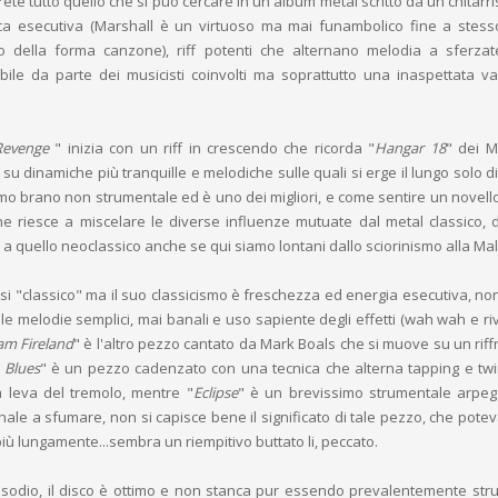
rete tutto quello che si può cercare in un album metal scritto da un chitarr
ca esecutiva (Marshall è un virtuoso ma mai funambolico fine a stess
io della forma canzone), riff potenti che alternano melodia a sferza
ile da parte dei musicisti coinvolti ma soprattutto una inaspettata va
Revenge
" inizia con un riff in crescendo che ricorda "
Hangar 18
" dei M
su dinamiche più tranquille e melodiche sulle quali si erge il lungo solo di
rimo brano non strumentale ed è uno dei migliori, e come sentire un novello
he riesce a miscelare le diverse influenze mutuate dal metal classico, 
e a quello neoclassico anche se qui siamo lontani dallo sciorinismo alla M
è si "classico" ma il suo classicismo è freschezza ed energia esecutiva, no
 le melodie semplici, mai banali e uso sapiente degli effetti (wah wah e ri
am Fireland
" è l'altro pezzo cantato da Mark Boals che si muove su un riff
 Blues
" è un pezzo cadenzato con una tecnica che alterna tapping e twi
 leva del tremolo, mentre "
Eclipse
" è un brevissimo strumentale arpeg
inale a sfumare, non si capisce bene il significato di tale pezzo, che pote
iù lungamente...sembra un riempitivo buttato li, peccato.
pisodio, il disco è ottimo e non stanca pur essendo prevalentemente str