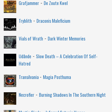
-
Grafjammer
De Zoute Kwel
-
Tryblith
Draconis Maleficium
-
Vials of Wrath
Dark Winter Memories
-
Udånde
Slow Death – A Celebration Of Self-
Hatred
-
Transilvania
Magia Posthuma
-
Necrofier
Burning Shadows In The Southern Night
-