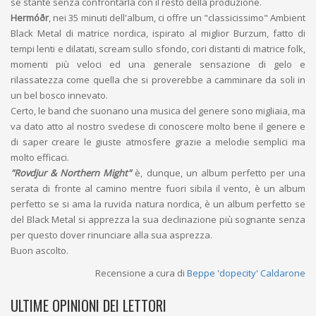
se stante senza confrontarla con il resto della produzione.
Hermóðr
, nei 35 minuti dell'album, ci offre un "classicissimo" Ambient
Black Metal di matrice nordica, ispirato al miglior Burzum, fatto di
tempi lenti e dilatati, scream sullo sfondo, cori distanti di matrice folk,
momenti più veloci ed una generale sensazione di gelo e
rilassatezza come quella che si proverebbe a camminare da soli in
un bel bosco innevato.
Certo, le band che suonano una musica del genere sono migliaia, ma
va dato atto al nostro svedese di conoscere molto bene il genere e
di saper creare le giuste atmosfere grazie a melodie semplici ma
molto efficaci.
"Rovdjur & Northern Might"
è, dunque, un album perfetto per una
serata di fronte al camino mentre fuori sibila il vento, è un album
perfetto se si ama la ruvida natura nordica, è un album perfetto se
del Black Metal si apprezza la sua declinazione più sognante senza
per questo dover rinunciare alla sua asprezza.
Buon ascolto.
Recensione a cura di
Beppe 'dopecity' Caldarone
ULTIME OPINIONI DEI LETTORI