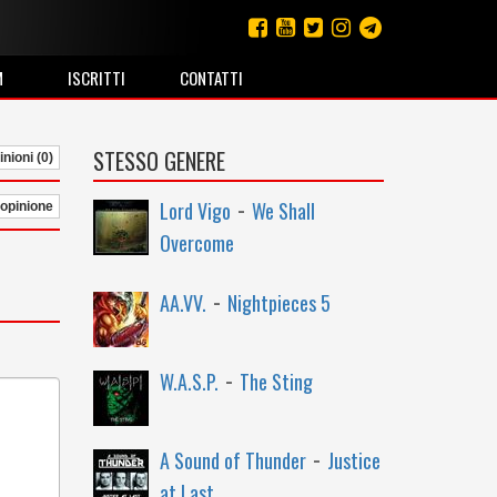
M
ISCRITTI
CONTATTI
STESSO GENERE
nioni (0)
-
Lord Vigo
We Shall
 opinione
Overcome
-
AA.VV.
Nightpieces 5
-
W.A.S.P.
The Sting
-
A Sound of Thunder
Justice
at Last