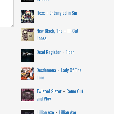
-
Hexx
Entangled in Sin
-
New Black, The
III: Cut
Loose
-
Dead Register
Fiber
-
Desdemona
Lady Of The
Lore
-
Twisted Sister
Come Out
and Play
-
Lillian Axe
Lillian Axe