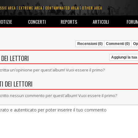
SSIC AREA
EXTREME AREA
CONTAMINATED AREA
OTHER AREA
NOTIZIE
CONCERTI
REPORTS
ARTICOLI
FORU
Recensioni (0)
Commenti (0)
Opi
 DEI LETTORI
Aggiungi la tua
critta un'opinione per quest'album! Vuoi essere il primo?
I DEI LETTORI
critto nessun commento per quest'album! Vuoi essere il primo?