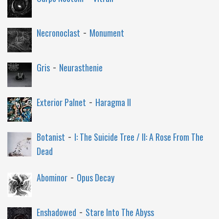
-
Necronoclast
Monument
-
Gris
Neurasthenie
-
Exterior Palnet
Haragma II
-
Botanist
I: The Suicide Tree / II: A Rose From The
Dead
-
Abominor
Opus Decay
-
Enshadowed
Stare Into The Abyss