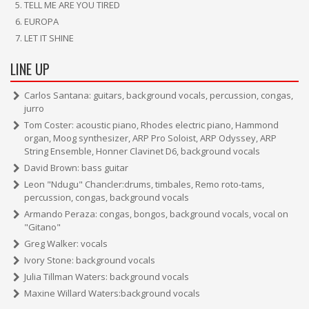
TELL ME ARE YOU TIRED
EUROPA
LET IT SHINE
LINE UP
Carlos Santana: guitars, background vocals, percussion, congas,
jurro
Tom Coster: acoustic piano, Rhodes electric piano, Hammond
organ, Moog synthesizer, ARP Pro Soloist, ARP Odyssey, ARP
String Ensemble, Honner Clavinet D6, background vocals
David Brown: bass guitar
Leon "Ndugu" Chancler:drums, timbales, Remo roto-tams,
percussion, congas, background vocals
Armando Peraza: congas, bongos, background vocals, vocal on
"Gitano"
Greg Walker: vocals
Ivory Stone: background vocals
Julia Tillman Waters: background vocals
Maxine Willard Waters:background vocals