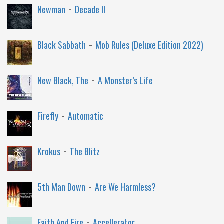
-
Newman
Decade II
-
Black Sabbath
Mob Rules (Deluxe Edition 2022)
-
New Black, The
A Monster’s Life
-
Firefly
Automatic
-
Krokus
The Blitz
-
5th Man Down
Are We Harmless?
-
Faith And Fire
Accellerator