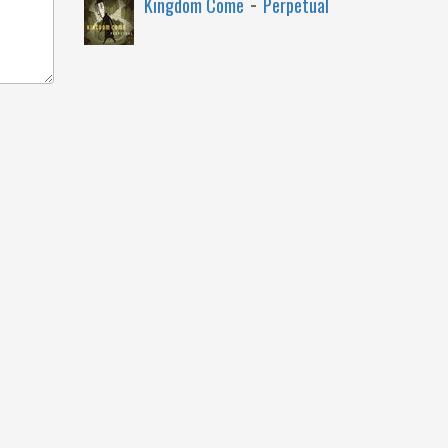
-
Kingdom Come
Perpetual