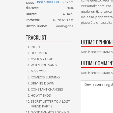
come questo, vedi “Mi
Hard / Rock / AOR / Glam
Anno
Personalmente ero gi
di uscita:
2004
quale un tizio cerca
Durata:
40 min.
melassa poppettara.
Etichetta:
Nuclear Blast
piacerà a chi ascolta 
Distribuzione:
Audioglobe
TRACKLIST
ULTIME OPINIONI
INTRO
Non è ancora stata s
DECEMBER
OVER MY HEAD
ULTIMI COMMENT
WHEN YOU SANG
MISS YOU
Non è ancora stato s
ROMEO’S BURNING
DRIVING DOWN
CONSTANT CHANGES
HOW IT ENDS
SECRET LETTER TO A LOST
FRIEND PART 2
GODDAMN (IT’S LOOKING