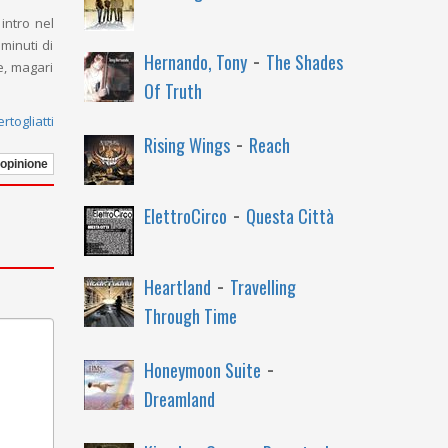
intro nel
minuti di
-
Hernando, Tony
The Shades
e, magari
Of Truth
rtogliatti
-
Rising Wings
Reach
 opinione
-
ElettroCirco
Questa Città
-
Heartland
Travelling
Through Time
-
Honeymoon Suite
Dreamland