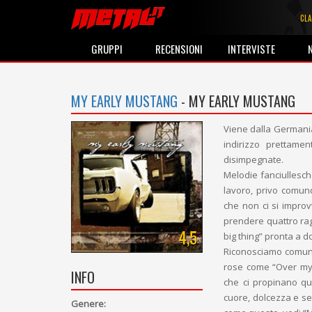
CLA
GRUPPI
RECENSIONI
INTERVISTE
MY EARLY MUSTANG
- MY EARLY MUSTANG
Viene dalla Germania
indirizzo prettame
disimpegnate.
Melodie fanciullesch
lavoro, privo comunq
che non ci si improvv
prendere quattro rag
4,5
big thing” pronta a d
Riconosciamo comunqu
rose come “Over my h
INFO
che ci propinano quo
cuore, dolcezza e s
Genere: