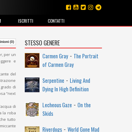
M
ISCRITTI
CONTATTI
STESSO GENERE
nioni (0)
-
r, per un
Carmen Gray
The Portrait
eggere e
of Carmen Gray
tante del
-
Serpentine
Living And
strazione
 grado di
Dying In High Definition
osa “next
-
Lecheous Gaze
On the
’acqua di
Skids
a la roba
che tutto
mmiccante
-
Riverdogs
World Gone Mad