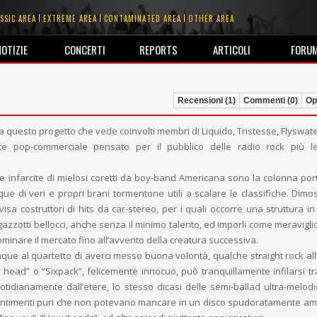
SSIC AREA
EXTREME AREA
CONTAMINATED AREA
OTHER AREA
NOTIZIE
CONCERTI
REPORTS
ARTICOLI
FORU
Recensioni (1)
Commenti (0)
Opi
 questo progetto che vede coinvolti membri di Liquido, Tristesse, Flyswate
nte pop-commerciale pensato per il pubblico delle radio rock più l
e infarcite di mielosi coretti da boy-band Americana sono la colonna por
ue di veri e propri brani tormentone utili a scalare le classifiche. Dimo
isa costruttori di hits da car-stereo, per i quali occorre una struttura in
azzotti bellocci, anche senza il minimo talento, ed imporli come meravigli
ominare il mercato fino all’avvento della creatura successiva.
e al quartetto di averci messo buona volontà, qualche straight rock all
ead” o “Sixpack”, felicemente innocuo, può tranquillamente infilarsi tr
tidianamente dall’etere, lo stesso dicasi delle semi-ballad ultra-melodi
entimenti puri che non potevano mancare in un disco spudoratamente a