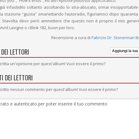
ss you”, “How it ends”, ed altri episodi piuttosto appiccicaticci.
à infastidito soltanto ascoltando lo stra-abusato, ormai insopportabile 
 la stazione “giusta” smanettando l’autoradio, figuriamoci dopo quaranta 
 Stavolta devo però ammettere che questo non è proprio il mio gener
Avril Lavigne o i Blink 182, buon per loro.
Recensione a cura di
Fabrizio Dr. Stonerman Be
 DEI LETTORI
Aggiungi la tua
critta un'opinione per quest'album! Vuoi essere il primo?
I DEI LETTORI
critto nessun commento per quest'album! Vuoi essere il primo?