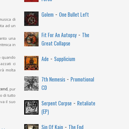
-
Golem
One Bullet Left
usica di
ita ad un
-
Fit For An Autopsy
The
tanto una
Great Collapse
ritmica in
-
to quando
Ade
Supplicium
azzati ci
erà molta
-
7th Nemesis
Promotional
CD
cend
, pur
 di tutto
-
va il suo
Serpent Corpse
Retaliate
(EP)
-
Sin Of Kain
The End