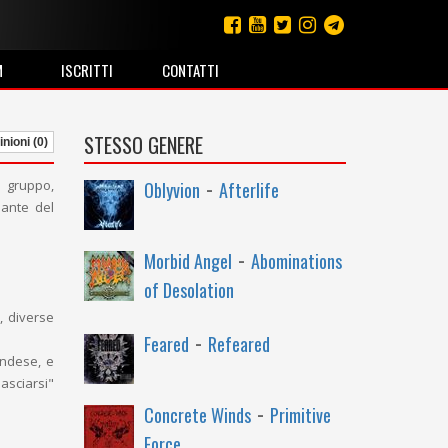
M
ISCRITTI
CONTATTI
STESSO GENERE
nioni (0)
-
 gruppo,
Oblyvion
Afterlife
mante del
-
Morbid Angel
Abominations
of Desolation
, diverse
-
Feared
Refeared
andese, e
asciarsi"
-
Concrete Winds
Primitive
Force