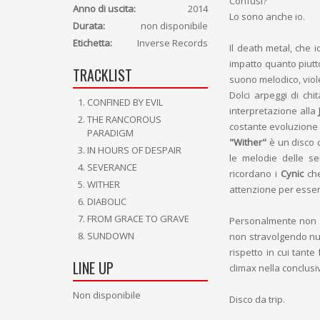
Confusi?
Anno di uscita:
2014
Lo sono anche io.
Durata:
non disponibile
Etichetta:
Inverse Records
Il death metal, che 
impatto quanto piutt
TRACKLIST
suono melodico, viole
Dolci arpeggi di chi
CONFINED BY EVIL
interpretazione alla
THE RANCOROUS
costante evoluzione
PARADIGM
"Wither"
è un disco 
IN HOURS OF DESPAIR
le melodie delle se
SEVERANCE
ricordano i
Cynic
che
WITHER
attenzione per esse
DIABOLIC
FROM GRACE TO GRAVE
Personalmente non s
SUNDOWN
non stravolgendo nul
rispetto in cui tante
LINE UP
climax nella conclus
Non disponibile
Disco da trip.