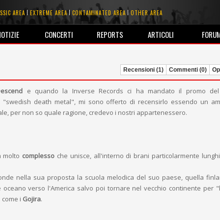
SSIC AREA
EXTREME AREA
CONTAMINATED AREA
OTHER AREA
NOTIZIE
CONCERTI
REPORTS
ARTICOLI
FORU
Recensioni (1)
Commenti (0)
Opi
Descend
e quando la Inverse Records ci ha mandato il promo del
e "swedish death metal", mi sono offerto di recensirlo essendo un a
ale, per non so quale ragione, credevo i nostri appartenessero.
m molto
complesso
che unisce, all'interno di brani particolarmente lunghi
onde nella sua proposta la scuola melodica del suo paese, quella finl
e oceano verso l'America salvo poi tornare nel vecchio continente per "l
e come i
Gojira
.