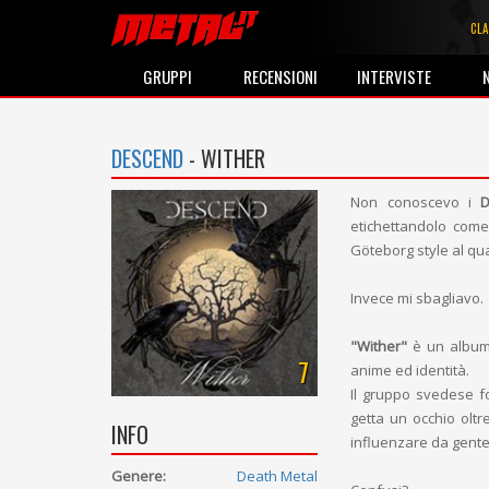
CLA
GRUPPI
RECENSIONI
INTERVISTE
DESCEND
- WITHER
Non conoscevo i
etichettandolo com
Göteborg style al qu
Invece mi sbagliavo.
"Wither"
è un albu
7
anime ed identità.
Il gruppo svedese f
getta un occhio oltr
INFO
influenzare da gent
Genere:
Death Metal