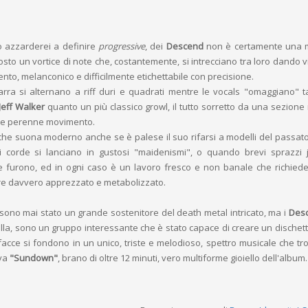
io azzarderei a definire
progressive
, dei
Descend
non è certamente una m
osto un vortice di note che, costantemente, si intrecciano tra loro dando v
nto, melanconico e difficilmente etichettabile con precisione.
tarra si alternano a riff duri e quadrati mentre le vocals "omaggiano" 
Jeff Walker
quanto un più classico growl, il tutto sorretto da una sezione 
 e perenne movimento.
che suona moderno anche se è palese il suo rifarsi a modelli del passa
i corde si lanciano in gustosi "maidenismi", o quando brevi sprazzi j
 furono, ed in ogni caso è un lavoro fresco e non banale che richied
re davvero apprezzato e metabolizzato.
ono mai stato un grande sostenitore del death metal intricato, ma i
Des
la, sono un gruppo interessante che è stato capace di creare un dischetto
 facce si fondono in un unico, triste e melodioso, spettro musicale che tro
iva
"Sundown"
, brano di oltre 12 minuti, vero multiforme gioiello dell'album.