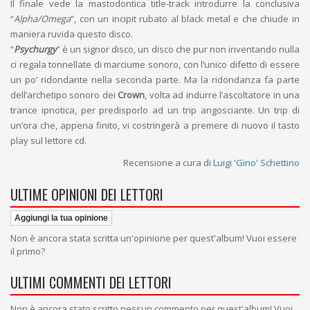
Il finale vede la mastodontica title-track introdurre la conclusiva
“
Alpha/Omega
”, con un incipit rubato al black metal e che chiude in
maniera ruvida questo disco.
“
Psychurgy
” è un signor disco, un disco che pur non inventando nulla
ci regala tonnellate di marciume sonoro, con l’unico difetto di essere
un po’ ridondante nella seconda parte. Ma la ridondanza fa parte
dell’archetipo sonoro dei
Crown
, volta ad indurre l’ascoltatore in una
trance ipnotica, per predisporlo ad un trip angosciante. Un trip di
un’ora che, appena finito, vi costringerà a premere di nuovo il tasto
play sul lettore cd.
Recensione a cura di
Luigi 'Gino' Schettino
ULTIME OPINIONI DEI LETTORI
Aggiungi la tua opinione
Non è ancora stata scritta un'opinione per quest'album! Vuoi essere
il primo?
ULTIMI COMMENTI DEI LETTORI
Non è ancora stato scritto nessun commento per quest'album! Vuoi