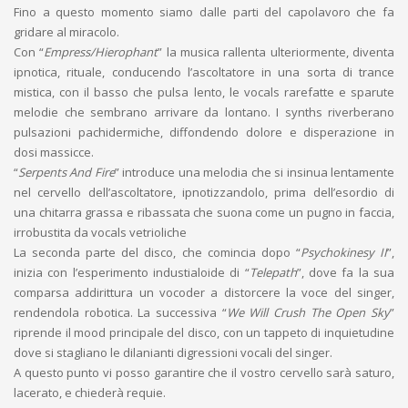
Fino a questo momento siamo dalle parti del capolavoro che fa
gridare al miracolo.
Con “
Empress/Hierophant
” la musica rallenta ulteriormente, diventa
ipnotica, rituale, conducendo l’ascoltatore in una sorta di trance
mistica, con il basso che pulsa lento, le vocals rarefatte e sparute
melodie che sembrano arrivare da lontano. I synths riverberano
pulsazioni pachidermiche, diffondendo dolore e disperazione in
dosi massicce.
“
Serpents And Fire
” introduce una melodia che si insinua lentamente
nel cervello dell’ascoltatore, ipnotizzandolo, prima dell’esordio di
una chitarra grassa e ribassata che suona come un pugno in faccia,
irrobustita da vocals vetrioliche
La seconda parte del disco, che comincia dopo “
Psychokinesy II
”,
inizia con l’esperimento industialoide di “
Telepath
”, dove fa la sua
comparsa addirittura un vocoder a distorcere la voce del singer,
rendendola robotica. La successiva “
We Will Crush The Open Sky
”
riprende il mood principale del disco, con un tappeto di inquietudine
dove si stagliano le dilanianti digressioni vocali del singer.
A questo punto vi posso garantire che il vostro cervello sarà saturo,
lacerato, e chiederà requie.