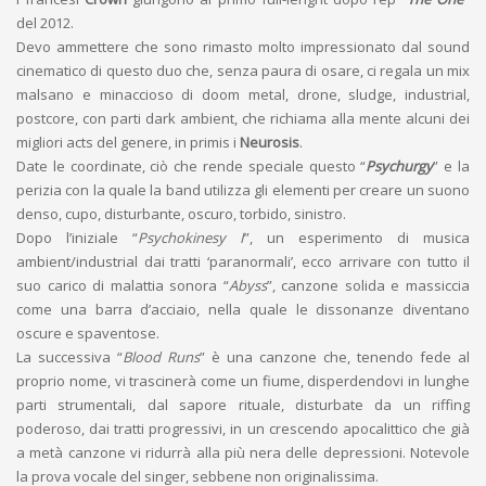
del 2012.
Devo ammettere che sono rimasto molto impressionato dal sound
cinematico di questo duo che, senza paura di osare, ci regala un mix
malsano e minaccioso di doom metal, drone, sludge, industrial,
postcore, con parti dark ambient, che richiama alla mente alcuni dei
migliori acts del genere, in primis i
Neurosis
.
Date le coordinate, ciò che rende speciale questo “
Psychurgy
” e la
perizia con la quale la band utilizza gli elementi per creare un suono
denso, cupo, disturbante, oscuro, torbido, sinistro.
Dopo l’iniziale “
Psychokinesy I
”, un esperimento di musica
ambient/industrial dai tratti ‘paranormali’, ecco arrivare con tutto il
suo carico di malattia sonora “
Abyss
”, canzone solida e massiccia
come una barra d’acciaio, nella quale le dissonanze diventano
oscure e spaventose.
La successiva “
Blood Runs
” è una canzone che, tenendo fede al
proprio nome, vi trascinerà come un fiume, disperdendovi in lunghe
parti strumentali, dal sapore rituale, disturbate da un riffing
poderoso, dai tratti progressivi, in un crescendo apocalittico che già
a metà canzone vi ridurrà alla più nera delle depressioni. Notevole
la prova vocale del singer, sebbene non originalissima.