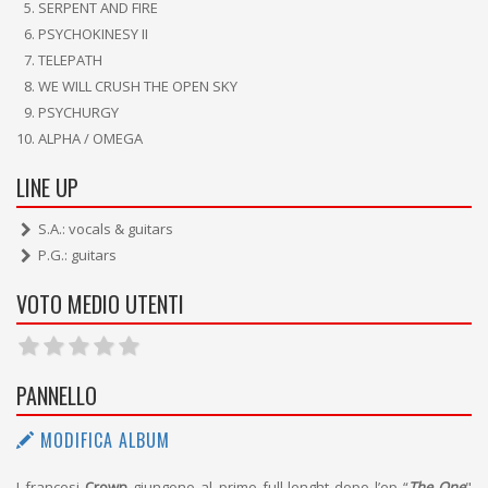
SERPENT AND FIRE
PSYCHOKINESY II
TELEPATH
WE WILL CRUSH THE OPEN SKY
PSYCHURGY
ALPHA / OMEGA
LINE UP
S.A.: vocals & guitars
P.G.: guitars
VOTO MEDIO UTENTI
PANNELLO
MODIFICA ALBUM
I francesi
Crown
giungono al primo full-lenght dopo l’ep “
The One
"