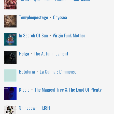
-
Tomydeepestego
Odyssea
-
In Search Of Sun
Virgin Funk Mother
-
Helga
The Autumn Lament
-
Betularia
La Calma E L'immenso
-
Kipple
The Magical Tree & The Land Of Plenty
-
Shinedown
EI8HT