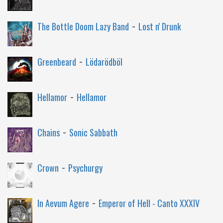
-
The Bottle Doom Lazy Band
Lost n' Drunk
-
Greenbeard
Lödarödböl
-
Hellamor
Hellamor
-
Chains
Sonic Sabbath
-
Crown
Psychurgy
-
In Aevum Agere
Emperor of Hell - Canto XXXIV