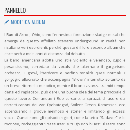
PANNELLO
MODIFICA ALBUM
I
Rue
di Akron, Ohio, sono l’ennesima formazione sludge metal che
emerge da questo affollato scenario underground. In realtà non
risultano veri esordienti, perché questo è il loro secondo album che
esce però a molti anni di distanza dal debutto.
La band americana adotta uno stile violento e velenoso, cupo e
pesantissimo, corredato da vocals che alternano il gargarismo
orchesco, il growl, l’hardcore e perfino tonalità quasi normali. Il
gorgoglìo allucinato che accompagna “Brown” interrotto soltanto da
un breve ritornello melodico, mentre il brano avanza tra mid-tempo
densi ed implacabili, può dare una buona idea del tema principale di
questo lavoro. Comunque i Rue cercano, a sprazzi, di uscire dai
ristretti canoni dei vari Eyehategod, Soilent Green, Ramesses, ecc,
accentuando il groove melmoso e stoner e limitando gli eccessi
vocali. Questi sono gli episodi migliori, come la tetra “Sadaver” e le
rocciose, rockeggianti “Pressures” e “High iron blues”. Il resto sono