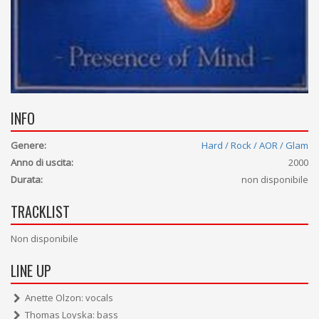
INFO
Genere:
Hard / Rock / AOR / Glam
Anno di uscita:
2000
Durata:
non disponibile
TRACKLIST
Non disponibile
LINE UP
Anette Olzon: vocals
Thomas Loyska: bass