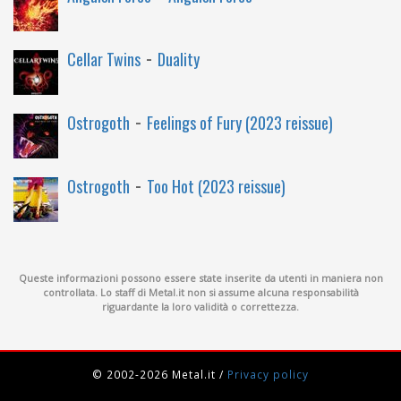
-
Cellar Twins
Duality
-
Ostrogoth
Feelings of Fury (2023 reissue)
-
Ostrogoth
Too Hot (2023 reissue)
Queste informazioni possono essere state inserite da utenti in maniera non
controllata. Lo staff di Metal.it non si assume alcuna responsabilità
riguardante la loro validità o correttezza.
© 2002-2026 Metal.it
/
Privacy policy