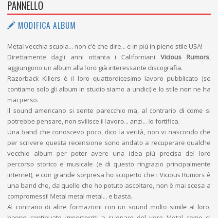
PANNELLO
MODIFICA ALBUM
Metal vecchia scuola... non c'è che dire... e in più in pieno stile USA!
Direttamente dagli anni ottanta i Californiani
Vicious Rumors
,
aggiungono un album alla loro già interessante discografia.
Razorback Killers è il loro quattordicesimo lavoro pubblicato (se
contiamo solo gli album in studio siamo a undici) e lo stile non ne ha
mai perso.
Il sound americano si sente parecchio ma, al contrario di come si
potrebbe pensare, non svilisce il lavoro... anzi... lo fortifica.
Una band che conoscevo poco, dico la verità, non vi nascondo che
per scrivere questa recensione sono andato a recuperare qualche
vecchio album per poter avere una idea più precisa del loro
percorso storico e musicale (e di questo ringrazio principalmente
internet), e con grande sorpresa ho scoperto che i Vicious Rumors è
una band che, da quello che ho potuto ascoltare, non è mai scesa a
compromessi! Metal metal metal... e basta.
Al contrario di altre formazioni con un sound molto simile al loro,
hanno continuato imperterriti a suonare del vero Metal come si