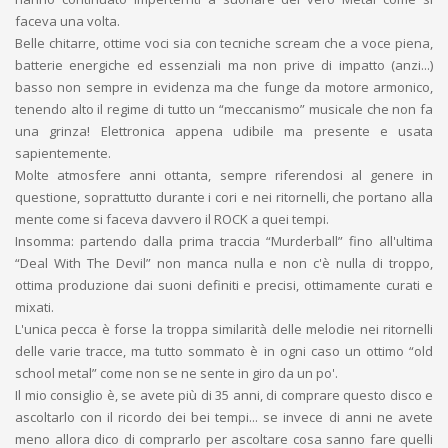
faceva una volta.
Belle chitarre, ottime voci sia con tecniche scream che a voce piena,
batterie energiche ed essenziali ma non prive di impatto (anzi...)
basso non sempre in evidenza ma che funge da motore armonico,
tenendo alto il regime di tutto un “meccanismo” musicale che non fa
una grinza! Elettronica appena udibile ma presente e usata
sapientemente.
Molte atmosfere anni ottanta, sempre riferendosi al genere in
questione, soprattutto durante i cori e nei ritornelli, che portano alla
mente come si faceva davvero il ROCK a quei tempi.
Insomma: partendo dalla prima traccia “Murderball” fino all'ultima
“Deal With The Devil” non manca nulla e non c'è nulla di troppo,
ottima produzione dai suoni definiti e precisi, ottimamente curati e
mixati.
L'unica pecca è forse la troppa similarità delle melodie nei ritornelli
delle varie tracce, ma tutto sommato è in ogni caso un ottimo “old
school metal” come non se ne sente in giro da un po'.
Il mio consiglio è, se avete più di 35 anni, di comprare questo disco e
ascoltarlo con il ricordo dei bei tempi... se invece di anni ne avete
meno allora dico di comprarlo per ascoltare cosa sanno fare quelli