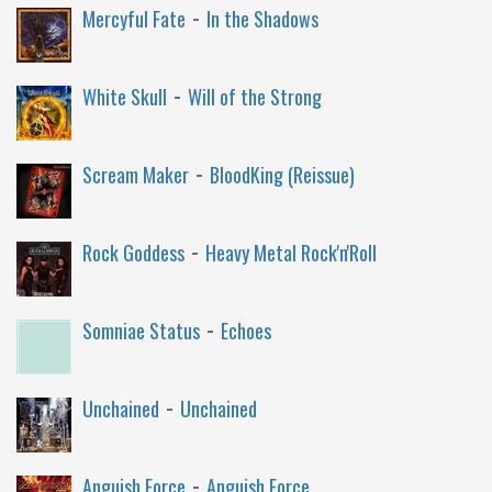
-
Mercyful Fate
In the Shadows
-
White Skull
Will of the Strong
-
Scream Maker
BloodKing (Reissue)
-
Rock Goddess
Heavy Metal Rock'n'Roll
-
Somniae Status
Echoes
-
Unchained
Unchained
-
Anguish Force
Anguish Force