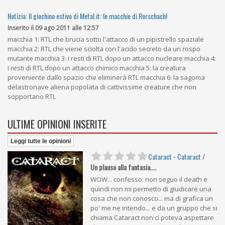
Notizia: Il giochino estivo di Metal.it: le macchie di Rorschach!
Inserito il 09 ago 2011 alle 12:57
macchia 1: RTL che brucia sotto l'attacco di un pipistrello spaziale
macchia 2: RTL che viene sciolta con l'acido secreto da un rospo
mutante macchia 3: i resti di RTL dopo un attacco nucleare macchia 4:
i resti di RTL dopo un attacco chimico macchia 5: la creatura
proveniente dallo spazio che eliminerà RTL macchia 6: la sagoma
delastronave aliena popolata di cattivissime creature che non
sopportano RTL
ULTIME OPINIONI INSERITE
Leggi tutte le opinioni
Cataract
-
Cataract
/
Un plauso alla fantasia....
WOW... confesso: non seguo il death e
quindi non mi permetto di giudicare una
cosa che non conosco... ma di grafica un
po' me ne intendo... e da un gruppo che si
chiama Cataract non ci poteva aspettare