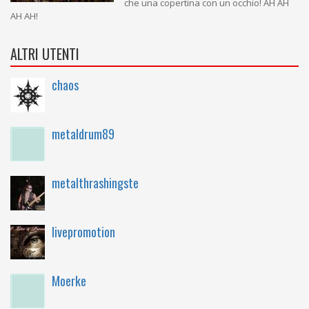
che una copertina con un occhio! AH AH
AH AH!
ALTRI UTENTI
chaos
metaldrum89
metalthrashingste
livepromotion
Moerke