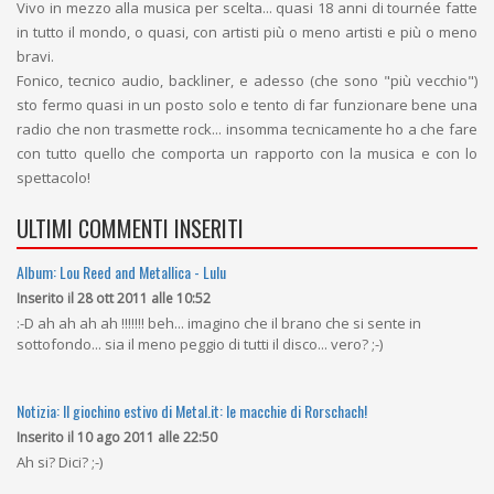
Vivo in mezzo alla musica per scelta... quasi 18 anni di tournée fatte
in tutto il mondo, o quasi, con artisti più o meno artisti e più o meno
bravi.
Fonico, tecnico audio, backliner, e adesso (che sono "più vecchio")
sto fermo quasi in un posto solo e tento di far funzionare bene una
radio che non trasmette rock... insomma tecnicamente ho a che fare
con tutto quello che comporta un rapporto con la musica e con lo
spettacolo!
ULTIMI COMMENTI INSERITI
Album: Lou Reed and Metallica - Lulu
Inserito il 28 ott 2011 alle 10:52
:-D ah ah ah ah !!!!!!! beh... imagino che il brano che si sente in
sottofondo... sia il meno peggio di tutti il disco... vero? ;-)
Notizia: Il giochino estivo di Metal.it: le macchie di Rorschach!
Inserito il 10 ago 2011 alle 22:50
Ah si? Dici? ;-)