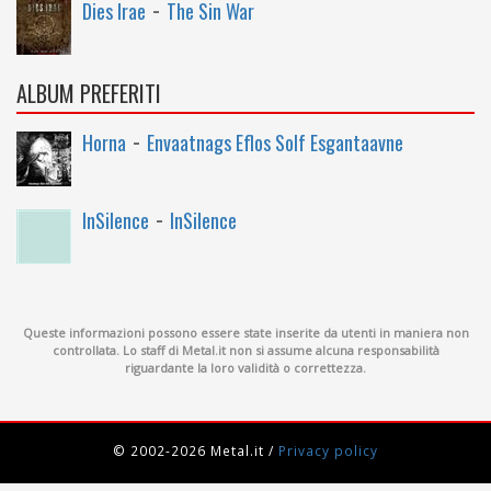
-
Dies Irae
The Sin War
ALBUM PREFERITI
-
Horna
Envaatnags Eflos Solf Esgantaavne
-
InSilence
InSilence
Queste informazioni possono essere state inserite da utenti in maniera non
controllata. Lo staff di Metal.it non si assume alcuna responsabilità
riguardante la loro validità o correttezza.
© 2002-2026 Metal.it
/
Privacy policy