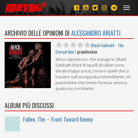
Toggl
navig
ARCHIVIO DELLE OPINIONI DI
ALESSANDRO ARIATTI
Black Sabbath
-
The
Eternal Idol
/
grandissimo
disco capolavoro, che inaugura i Black
Sabbath Mark III (quelli di Gillan sono
durati troppo poco), ovvero quelli che si
basano sull'accoppiata Iommi/Martin. mi
piacerebbe che Iommi facesse ancora
qualcosa con Martin.
ALBUM PIÙ DISCUSSI
-
Fallen, The
Front Toward Enemy