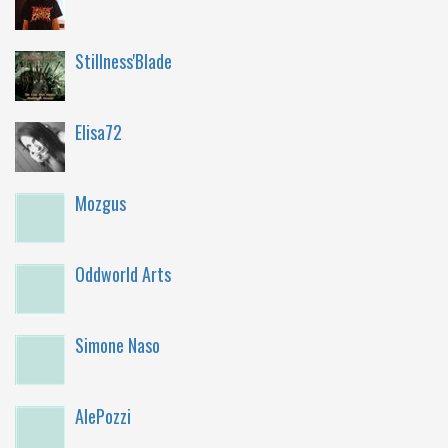
Stillness'Blade
Elisa72
Mozgus
Oddworld Arts
Simone Naso
AlePozzi