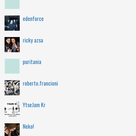
edenforce
ricky azsa
puritania
roberto.francioni
YtseJam Kr
Neko!