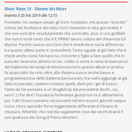
Album: Wynne, Ed - Shimmer Into Nature
Inserito il 25 feb 2019 alle 12:15
Premetto. Ho sempre amato gli Ozric Tentacles, ma questo "esordio"
solista del fondatore dei mitici Ozric Tentacles è roba già sentita. Il
che non vuol dire assolutamente che sia brutto, anzi, è così godibile
che non ti rendi conto che è IL PRIMO lavoro solista del chitarrista Ed
Wynne. Perchè suona così Ozric che ti chiedi dove sia la differenza
tra questo ultimo parto e i precedenti. Tanto uguale al già fatto che ti
chiedi anche come facciano lui, consorte e figlio a fare quello che in
passato facevano almeno in sei...oddio si sente e come la mancanza
del batterista dei tempi di Arborescence! In questo album in pratica
fa quasi tutto da solo, oltre alla chitarra suona anche basso e
programmazione delle batterie/percussioni, ma nulla aggiunge al già
fatto in passato, i pattern restano quelli, idem per i giri di basso.
Tanto da far pensare a un drag&drop dai precedenti dischi...no,
vero? ;) Che dire? Trovata la formuletta giusta non la si abbandona
più. Tutti i brani suonano rassicuranti nel loro essere già noti seppur
nuovi. Unico episodio forse leggermente differente è il brano di
chiusura, Wherble, che ricorda vagamente cose dei vecchi Brand X
con qualcosa dei Gong di Pierre Moerlen.