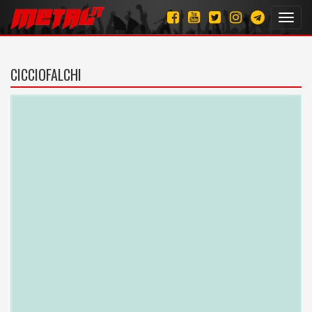
Toggl
navig
CICCIOFALCHI