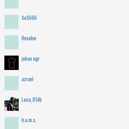
XeS666
Revalve
johan ngr
azrael
Luca_81db
h.u.m.s.