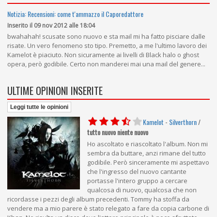
Notizia: Recensioni: come t'ammazzo il Caporedattore
Inserito il 09 nov 2012 alle 18:04
bwahahah! scusate sono nuovo e sta mail mi ha fatto pisciare dalle
risate. Un vero fenomeno sto tipo. Premetto, a me l'ultimo lavoro dei
Kamelot è piaciuto. Non sicuramente ai livelli di Black halo o ghost
opera, però godibile. Certo non manderei mai una mail del genere...
ULTIME OPINIONI INSERITE
Leggi tutte le opinioni
Kamelot
-
Silverthorn
/
tutto nuovo niente nuovo
Ho ascoltato e riascoltato l'album. Non mi
sembra da buttare, anzi rimane del tutto
godibile. Però sinceramente mi aspettavo
che l'ingresso del nuovo cantante
portasse l'intero gruppo a cercare
qualcosa di nuovo, qualcosa che non
ricordasse i pezzi degli album precedenti. Tommy ha stoffa da
vendere ma a mio parere è stato relegato a fare da copia carbone di