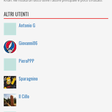
Khan. Ne risulta un disco dove l'attore principale è poco sfruttato.
ALTRI UTENTI
Antonio G
Giovanni86
PieroPPP
Sparagnino
Il Cillo