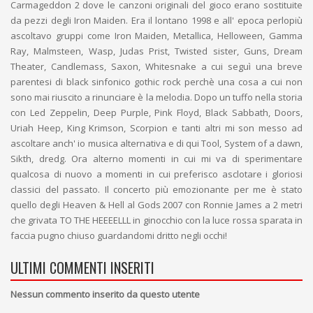
Carmageddon 2 dove le canzoni originali del gioco erano sostituite
da pezzi degli Iron Maiden. Era il lontano 1998 e all' epoca perlopiù
ascoltavo gruppi come Iron Maiden, Metallica, Helloween, Gamma
Ray, Malmsteen, Wasp, Judas Prist, Twisted sister, Guns, Dream
Theater, Candlemass, Saxon, Whitesnake a cui seguì una breve
parentesi di black sinfonico gothic rock perchè una cosa a cui non
sono mai riuscito a rinunciare è la melodia. Dopo un tuffo nella storia
con Led Zeppelin, Deep Purple, Pink Floyd, Black Sabbath, Doors,
Uriah Heep, King Krimson, Scorpion e tanti altri mi son messo ad
ascoltare anch' io musica alternativa e di qui Tool, System of a dawn,
Sikth, dredg. Ora alterno momenti in cui mi va di sperimentare
qualcosa di nuovo a momenti in cui preferisco asclotare i gloriosi
classici del passato. Il concerto più emozionante per me è stato
quello degli Heaven & Hell al Gods 2007 con Ronnie James a 2 metri
che grivata TO THE HEEEELLL in ginocchio con la luce rossa sparata in
faccia pugno chiuso guardandomi dritto negli occhi!
ULTIMI COMMENTI INSERITI
Nessun commento inserito da questo utente