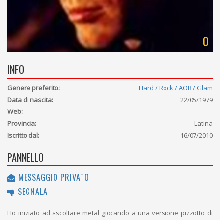
0
INFO
Genere preferito:
Hard / Rock / AOR / Glam
Data di nascita:
22/05/1979
Web:
-
Provincia:
Latina
Iscritto dal:
16/07/2010
PANNELLO
MESSAGGIO PRIVATO
SEGNALA
Ho iniziato ad ascoltare metal giocando a una versione pizzotto di