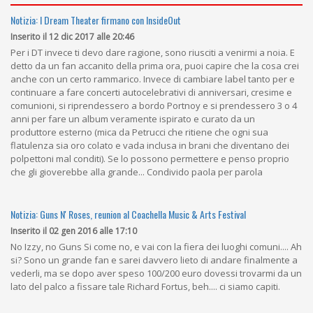
Notizia: I Dream Theater firmano con InsideOut
Inserito il 12 dic 2017 alle 20:46
Per i DT invece ti devo dare ragione, sono riusciti a venirmi a noia. E
detto da un fan accanito della prima ora, puoi capire che la cosa crei
anche con un certo rammarico. Invece di cambiare label tanto per e
continuare a fare concerti autocelebrativi di anniversari, cresime e
comunioni, si riprendessero a bordo Portnoy e si prendessero 3 o 4
anni per fare un album veramente ispirato e curato da un
produttore esterno (mica da Petrucci che ritiene che ogni sua
flatulenza sia oro colato e vada inclusa in brani che diventano dei
polpettoni mal conditi). Se lo possono permettere e penso proprio
che gli gioverebbe alla grande... Condivido paola per parola
Notizia: Guns N' Roses, reunion al Coachella Music & Arts Festival
Inserito il 02 gen 2016 alle 17:10
No Izzy, no Guns Si come no, e vai con la fiera dei luoghi comuni.... Ah
si? Sono un grande fan e sarei davvero lieto di andare finalmente a
vederli, ma se dopo aver speso 100/200 euro dovessi trovarmi da un
lato del palco a fissare tale Richard Fortus, beh.... ci siamo capiti.