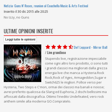
Notizia: Guns N' Roses, reunion al Coachella Music & Arts Festival
Inserito il 30 dic 2015 alle 20:25
No Izzy, no Guns
ULTIME OPINIONI INSERITE
Leggi tutte le opinioni
Def Leppard
-
Mirror Ball
/
Live grandioso
Stupendo live, registrazione impeccabile
come ogni altro loro prodotto, ci sono tutti
i grandi classici ma migliorati dalla grezza
energia live che manca a Hysteria.Rock
Rock,Rock of Ages, Armageddon,Sugar e
Switch625 le migliori. Pollice verso per
Hysteria, Two Steps e C'mon, ormai dei classici ma banali e noiose;
avrei preferito qualcosa da Slang ed Euphoria, 2 dischi bellissimi ma
affossati dalla discografica. Ottimo l'inedito Undefeated, vero rock
anthem simile alla moderna GO.Compratelo.