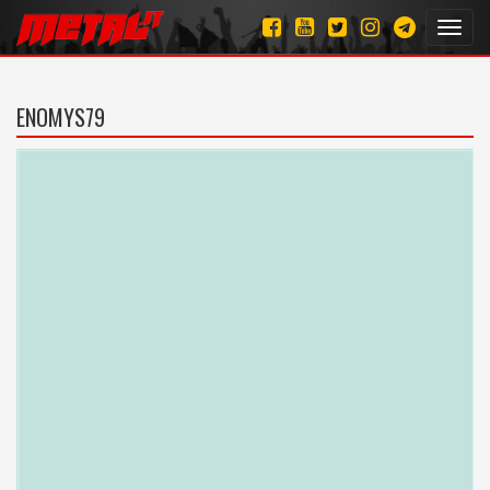
Toggl
navig
ENOMYS79