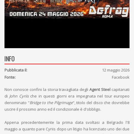
INFO
Pubblicata il:
12 maggio 2026
Fonte:
Facebook
Non conosce confini la storia travagliata degli
Agent Steel
capitanati
di
John Cyriis
che in questi giorni era impegnata nel tour europeo
denominato "
Bridge to the Pilgrimage
", titolo del disco che dovrebbe
uscire il prossimo anno ed il condizionale è d'obbligo.
Appena precedentemente la prima data svoltasi a Belgrado l'8
maggio a quanto pare Cyriis dopo un litigio ha licenziato uno dei due