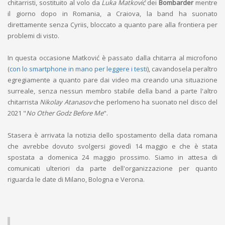
chitarristi, sostituito al volo da
Luka Matković
dei
Bombarder
mentre
il giorno dopo in Romania, a Craiova, la band ha suonato
direttamente senza Cyriis, bloccato a quanto pare alla frontiera per
problemi di visto.
In questa occasione Matković è passato dalla chitarra al microfono
(
con lo smartphone in mano per leggere i testi
), cavandosela peraltro
egregiamente a quanto pare dai video ma creando una situazione
surreale, senza nessun membro stabile della band a parte l'altro
chitarrista
Nikolay Atanasov
che perlomeno ha suonato nel disco del
2021 "
No Other Godz Before Me
".
Stasera è arrivata la notizia dello spostamento della data romana
che avrebbe dovuto svolgersi giovedì 14 maggio e che è stata
spostata a domenica 24 maggio prossimo. Siamo in attesa di
comunicati ulteriori da parte dell'organizzazione per quanto
riguarda le date di Milano, Bologna e Verona.