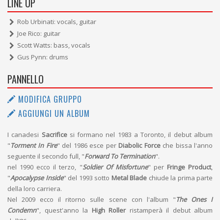
LINE UP
Rob Urbinati: vocals, guitar
Joe Rico: guitar
Scott Watts: bass, vocals
Gus Pynn: drums
PANNELLO
MODIFICA GRUPPO
AGGIUNGI UN ALBUM
I canadesi
Sacrifice
si formano nel 1983 a Toronto, il debut album
"
Torment In Fire
" del 1986 esce per
Diabolic Force
che bissa l'anno
seguente il secondo full, "
Forward To Termination
".
nel 1990 ecco il terzo, "
Soldier Of Misfortune
" per
Fringe Product
,
"
Apocalypse Inside
" del 1993 sotto
Metal Blade
chiude la prima parte
della loro carriera.
Nel 2009 ecco il ritorno sulle scene con l'album "
The Ones I
Condemn
", quest'anno la
High Roller
ristamperà il debut album