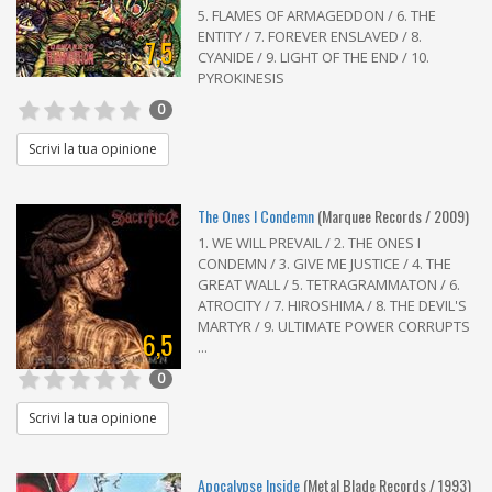
5. FLAMES OF ARMAGEDDON / 6. THE
ENTITY / 7. FOREVER ENSLAVED / 8.
7,5
CYANIDE / 9. LIGHT OF THE END / 10.
PYROKINESIS
0
Scrivi la tua opinione
The Ones I Condemn
(Marquee Records / 2009)
1. WE WILL PREVAIL / 2. THE ONES I
CONDEMN / 3. GIVE ME JUSTICE / 4. THE
GREAT WALL / 5. TETRAGRAMMATON / 6.
ATROCITY / 7. HIROSHIMA / 8. THE DEVIL'S
MARTYR / 9. ULTIMATE POWER CORRUPTS
6,5
...
0
Scrivi la tua opinione
Apocalypse Inside
(Metal Blade Records / 1993)