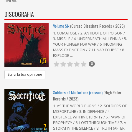
dell'86.
DISCOGRAFIA
Volume Six
(Cursed Blessings Records / 2025)
1. COMATOSE / 2. ANTIDOTE OF POISON /
3. MISSILE / 4. UNDERNEATH MILLENNIA / 5.
YOUR HUNGER FOR WAR / 6. INCOMING
MASS EXTINCTION / 7. LUNAR ECLIPSE / 8.
EXPLODE ...
7,5
0
Scrivi la tua opinione
Soldiers of Misfortune (reissue)
(High Roller
Records / 2023)
1. AS THE WORLD BURNS / 2. SOLDIERS OF
MISFORTUNE / 3. IN DEFIANCE / 4.
EXISTENCE WITHIN ETERNITY / 5. PAWN OF
PROPHECY / 6. LOST THROUGH TIME / 7. A
7
STORM IN THE SILENCE / 8. TRUTH (AFTER