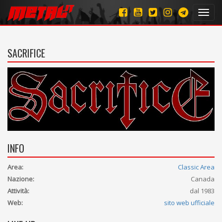
Toggl
navig
SACRIFICE
INFO
Area:
Classic Area
Nazione:
Canada
Attività:
dal 1983
Web:
sito web ufficiale