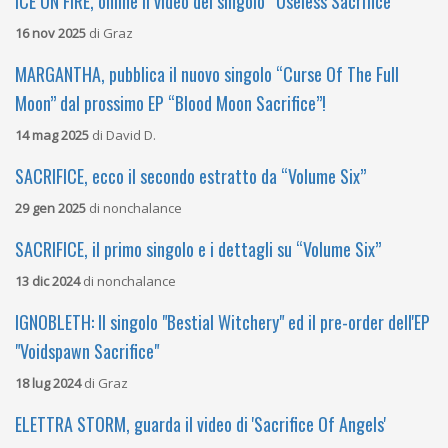
ICE ON FIRE, online il video del singolo “Useless Sacrifice”
16 nov 2025
di
Graz
MARGANTHA, pubblica il nuovo singolo “Curse Of The Full
Moon” dal prossimo EP “Blood Moon Sacrifice”!
14 mag 2025
di
David D.
SACRIFICE, ecco il secondo estratto da “Volume Six”
29 gen 2025
di
nonchalance
SACRIFICE, il primo singolo e i dettagli su “Volume Six”
13 dic 2024
di
nonchalance
IGNOBLETH: Il singolo "Bestial Witchery" ed il pre-order dell'EP
"Voidspawn Sacrifice"
18 lug 2024
di
Graz
ELETTRA STORM, guarda il video di 'Sacrifice Of Angels'