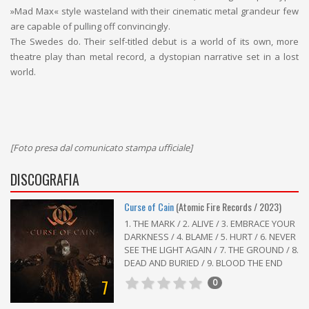
»Mad Max« style wasteland with their cinematic metal grandeur few
are capable of pulling off convincingly.
The Swedes do. Their self-titled debut is a world of its own, more
theatre play than metal record, a dystopian narrative set in a lost
world.
[Foto presa dal comunicato stampa ufficiale]
DISCOGRAFIA
Curse of Cain
(Atomic Fire Records / 2023)
1. THE MARK / 2. ALIVE / 3. EMBRACE YOUR
DARKNESS / 4. BLAME / 5. HURT / 6. NEVER
SEE THE LIGHT AGAIN / 7. THE GROUND / 8.
DEAD AND BURIED / 9. BLOOD THE END
7
0