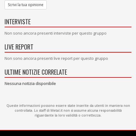
Scrivi la tua opinione
INTERVISTE
Non sono ancora presenti interviste per questo gruppo
LIVE REPORT
Non sono ancora presenti live report per questo gruppo
ULTIME NOTIZIE CORRELATE
Nessuna notizia disponibile
Queste informazioni possono essere state inserite da utenti in maniera non
controllata. Lo staff di Metal.it non si assume alcuna responsabilità
riguardante la loro validità o correttezza.