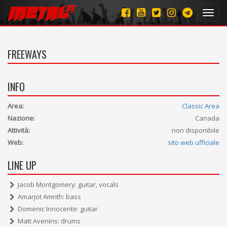
Toggl
navig
FREEWAYS
INFO
Area:
Classic Area
Nazione:
Canada
Attività:
non disponibile
Web:
sito web ufficiale
LINE UP
Jacob Montgomery: guitar, vocals
Amarjot Amrith: bass
Domenic Innocente: guitar
Matt Avenins: drums