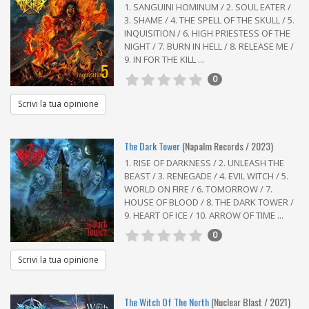
1. SANGUINI HOMINUM / 2. SOUL EATER /
3. SHAME / 4. THE SPELL OF THE SKULL / 5.
INQUISITION / 6. HIGH PRIESTESS OF THE
NIGHT / 7. BURN IN HELL / 8. RELEASE ME /
9. IN FOR THE KILL ...
5
0
Scrivi la tua opinione
The Dark Tower
(Napalm Records / 2023)
1. RISE OF DARKNESS / 2. UNLEASH THE
BEAST / 3. RENEGADE / 4. EVIL WITCH / 5.
WORLD ON FIRE / 6. TOMORROW / 7.
HOUSE OF BLOOD / 8. THE DARK TOWER /
9. HEART OF ICE / 10. ARROW OF TIME ...
0
Scrivi la tua opinione
The Witch Of The North
(Nuclear Blast / 2021)