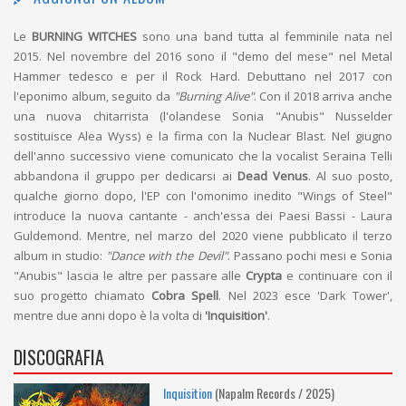
Le
BURNING WITCHES
sono una band tutta al femminile nata nel
2015. Nel novembre del 2016 sono il "demo del mese" nel Metal
Hammer tedesco e per il Rock Hard. Debuttano nel 2017 con
l'eponimo album, seguito da
"Burning Alive"
. Con il 2018 arriva anche
una nuova chitarrista (l'olandese Sonia "Anubis" Nusselder
sostituisce Alea Wyss) e la firma con la Nuclear Blast. Nel giugno
dell'anno successivo viene comunicato che la vocalist Seraina Telli
abbandona il gruppo per dedicarsi ai
Dead Venus
. Al suo posto,
qualche giorno dopo, l'EP con l'omonimo inedito "Wings of Steel"
introduce la nuova cantante - anch'essa dei Paesi Bassi - Laura
Guldemond. Mentre, nel marzo del 2020 viene pubblicato il terzo
album in studio:
"Dance with the Devil"
. Passano pochi mesi e Sonia
"Anubis" lascia le altre per passare alle
Crypta
e continuare con il
suo progetto chiamato
Cobra Spell
. Nel 2023 esce 'Dark Tower',
mentre due anni dopo è la volta di
'Inquisition'
.
DISCOGRAFIA
Inquisition
(Napalm Records / 2025)