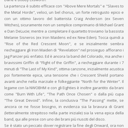
La partenza è subito efficace con "Above Mere Mortals" e "Slaves to
the Metal Horde", veloci, un bel chorus, un forte retrogusto epico e
con un ottimo lavoro del batterista Craig Anderson (ex Seven
Witches), sicuramente non un semplice comprimario di Michael Grant
e Dan DeLucie; mentre a completare il quartetto troviamo la bassista
Melanie Sisneros (ex Iron Maidens ed ex New Eden). Tocca quindi a
"Rise of the Red Crescent Moon", e se inizialmente sembra
riecheggiare gli Iron Maiden di "Revelation" nel prosieguo affiorano i
Jag Panzer più enfatici. Ed è ancora la band del Colorado, ma anche i
bravissimi Griffin di "Flight of the Griffin", a riecheggiare durante i 7
minuti di "The Last of My Kind", ottima canzone, inizialmente acustica
poi fortemente epica, una tensione che i Crescent Shield portano
avanti anche nella marziale e folkeggiante "North for the Winter". Il
legame con la NWOBHM e con gli Eighties è inoltre garantito da brani
come "Burn With Life", "The Path Once Chosen" o dalla più cupa
"The Great Devoid". Infine, la conclusiva "The Passing" mette, se
ancora ce ne fosse bisogno, in evidenza sia la bravura di Grant
(letteralmente strepitoso nella parte iniziale) sia la vena epica della
band, qui alle prese con uno dei brani più riusciti del disco.
Se è stato un peccato dover registrare la fine degli Onward, ora non