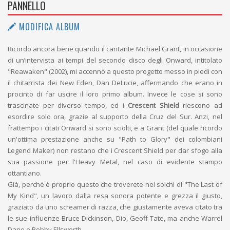
PANNELLO
MODIFICA ALBUM
Ricordo ancora bene quando il cantante Michael Grant, in occasione
di un’intervista ai tempi del secondo disco degli Onward, intitolato
"Reawaken" (2002), mi accennò a questo progetto messo in piedi con
il chitarrista dei New Eden, Dan DeLucie, affermando che erano in
procinto di far uscire il loro primo album. Invece le cose si sono
trascinate per diverso tempo, ed i
Crescent Shield
riescono ad
esordire solo ora, grazie al supporto della Cruz del Sur. Anzi, nel
frattempo i citati Onward si sono sciolti, e a Grant (del quale ricordo
un'ottima prestazione anche su "Path to Glory" dei colombiani
Legend Maker) non restano che i Crescent Shield per dar sfogo alla
sua passione per l'Heavy Metal, nel caso di evidente stampo
ottantiano.
Già, perchè è proprio questo che troverete nei solchi di "The Last of
My Kind", un lavoro dalla resa sonora potente e grezza il giusto,
graziato da uno screamer di razza, che giustamente aveva citato tra
le sue influenze Bruce Dickinson, Dio, Geoff Tate, ma anche Warrel
Dane e Bobby Ellsworth.