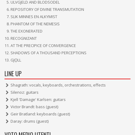
ULVGJELD AND BLODSODEL
REPOSITORY OF DIVINE TRANSMUTATION
SLIK MINNES EN ALKYMIST
PHANTOM OF THE NEMESIS
THE EXONERATED
RECOGNIZANT
AT THE PRECIPICE OF CONVERGENCE
SHADOWS OF A THOUSAND PERCEPTIONS
GJǪLL
LINE UP
Shagrath: vocals, keyboards, orchestrations, effects
Silenoz: guitars
Kjell 'Damage' Karlsen: guitars
Victor Brandt: bass (guest)
Geir Bratland: keyboards (guest)
Daray: drums (guest)
VOTO MEDIO UTENTI