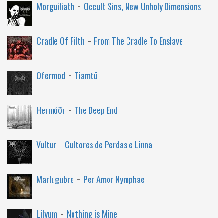
-
Morguiliath
Occult Sins, New Unholy Dimensions
-
Cradle Of Filth
From The Cradle To Enslave
-
Ofermod
Tiamtü
-
Hermóðr
The Deep End
-
Vultur
Cultores de Perdas e Linna
-
Marlugubre
Per Amor Nymphae
-
Lilyum
Nothing is Mine