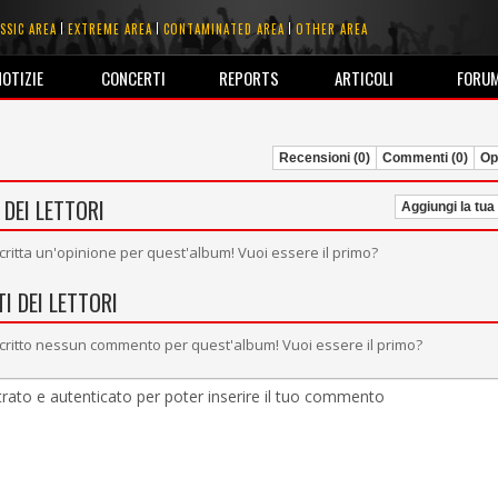
SSIC AREA
EXTREME AREA
CONTAMINATED AREA
OTHER AREA
NOTIZIE
CONCERTI
REPORTS
ARTICOLI
FORU
Recensioni (0)
Commenti (0)
Opi
 DEI LETTORI
Aggiungi la tua
critta un'opinione per quest'album! Vuoi essere il primo?
I DEI LETTORI
critto nessun commento per quest'album! Vuoi essere il primo?