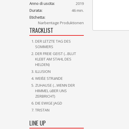
Anno di uscita:
2019
Durata:
46 min.
Etichetta:
Narbentage Produktionen
TRACKLIST
DER LETZTE TAG DES
SOMMERS
DER FREIE GEIST (...BLUT
KLEBT AM STAHL DES
HELDEN)
ILLUSION
WEIßE STRäNDE
ZUHAUSE (...WENN DER
HIMMEL üBER UNS
ZERBRICHT)
DIE EWIGE JAGD
TRISTAN
LINE UP