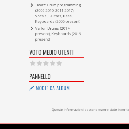
Tiwaz: Drum programming
(2006-2010, 2011-2017),
Vocals, Guitars, Bass,
Keyboards (2006-present)
Valfor: Drums (2017-
present), Keyboards (2019-
present)
VOTO MEDIO UTENTI
PANNELLO
MODIFICA ALBUM
Queste informazioni possono essere state inserite d