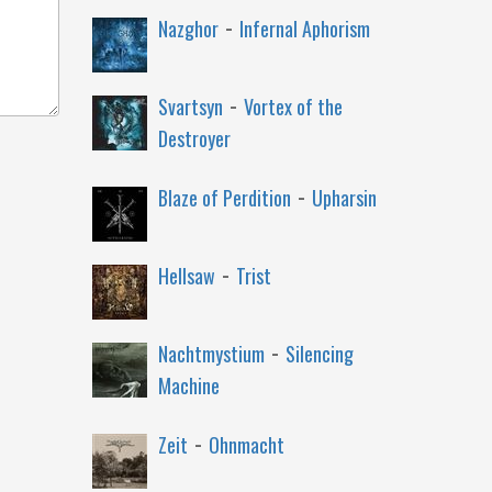
-
Nazghor
Infernal Aphorism
-
Svartsyn
Vortex of the
Destroyer
-
Blaze of Perdition
Upharsin
-
Hellsaw
Trist
-
Nachtmystium
Silencing
Machine
-
Zeit
Ohnmacht