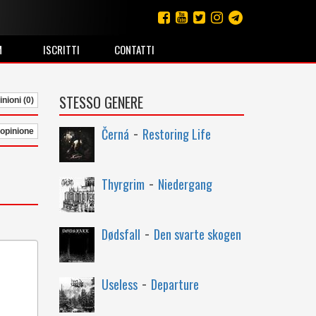
M
ISCRITTI
CONTATTI
STESSO GENERE
nioni (0)
-
Černá
Restoring Life
 opinione
-
Thyrgrim
Niedergang
-
Dødsfall
Den svarte skogen
-
Useless
Departure