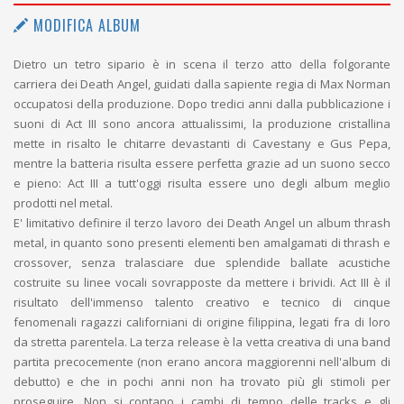
MODIFICA ALBUM
Dietro un tetro sipario è in scena il terzo atto della folgorante
carriera dei Death Angel, guidati dalla sapiente regia di Max Norman
occupatosi della produzione. Dopo tredici anni dalla pubblicazione i
suoni di Act III sono ancora attualissimi, la produzione cristallina
mette in risalto le chitarre devastanti di Cavestany e Gus Pepa,
mentre la batteria risulta essere perfetta grazie ad un suono secco
e pieno: Act III a tutt'oggi risulta essere uno degli album meglio
prodotti nel metal.
E' limitativo definire il terzo lavoro dei Death Angel un album thrash
metal, in quanto sono presenti elementi ben amalgamati di thrash e
crossover, senza tralasciare due splendide ballate acustiche
costruite su linee vocali sovrapposte da mettere i brividi. Act III è il
risultato dell'immenso talento creativo e tecnico di cinque
fenomenali ragazzi californiani di origine filippina, legati fra di loro
da stretta parentela. La terza release è la vetta creativa di una band
partita precocemente (non erano ancora maggiorenni nell'album di
debutto) e che in pochi anni non ha trovato più gli stimoli per
proseguire. Non si contano i cambi di tempo delle tracks e gli