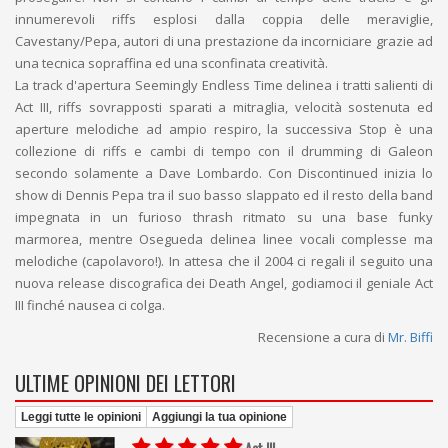
innumerevoli riffs esplosi dalla coppia delle meraviglie,
Cavestany/Pepa, autori di una prestazione da incorniciare grazie ad
una tecnica sopraffina ed una sconfinata creatività.
La track d'apertura Seemingly Endless Time delinea i tratti salienti di
Act III, riffs sovrapposti sparati a mitraglia, velocità sostenuta ed
aperture melodiche ad ampio respiro, la successiva Stop è una
collezione di riffs e cambi di tempo con il drumming di Galeon
secondo solamente a Dave Lombardo. Con Discontinued inizia lo
show di Dennis Pepa tra il suo basso slappato ed il resto della band
impegnata in un furioso thrash ritmato su una base funky
marmorea, mentre Osegueda delinea linee vocali complesse ma
melodiche (capolavoro!). In attesa che il 2004 ci regali il seguito una
nuova release discografica dei Death Angel, godiamoci il geniale Act
III finché nausea ci colga.
Recensione a cura di
Mr. Biffi
ULTIME OPINIONI DEI LETTORI
Leggi tutte le opinioni
Aggiungi la tua opinione
Act III