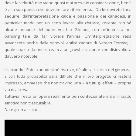
dove la velocità non viene quasi mai presa in considerazione, bensì
è alla sua poesia che dovrete fare riferimento… Da lei dovrete farvi
sedurre, dall'interpretazione calda e passionale dei canadesi, in
particolar modo per un certo lavoro alla chitarra, recante con sé
alcune armonie del buon vecchio Gilmour, con un'intensità nei
banding tale da far vibrare l'anima. Un'interpretazione resa
avvincente anche dalle notevoli abilità canore di
Nathan Ferreira
, il
quale spazia da uno scream a un growl straziante con disinvoltura
davvero notevole.
Il secondo LP dei canadesi né riscrive, né altera il corso del genere…
E con tutta probabilità sarà difficile che il loro progetto ci resterà
impresso, ammesso che non trovino una – a tutti gli effetti – propria
via di ascesa.
Tuttavia, resta un'opera realmente ben confezionata e dall'impatto
emotivo non trascurabile.
Dategli un ascolto…