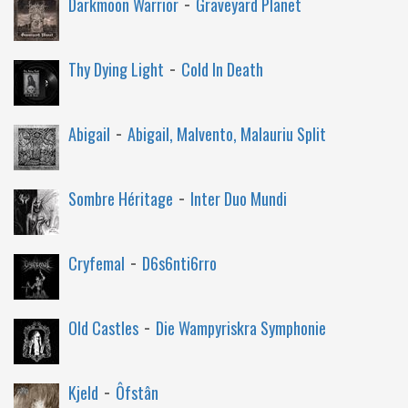
-
Darkmoon Warrior
Graveyard Planet
-
Thy Dying Light
Cold In Death
-
Abigail
Abigail, Malvento, Malauriu Split
-
Sombre Héritage
Inter Duo Mundi
-
Cryfemal
D6s6nti6rro
-
Old Castles
Die Wampyriskra Symphonie
-
Kjeld
Ôfstân