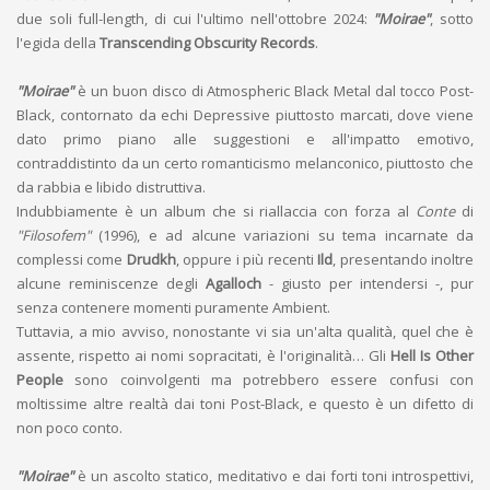
due soli full-length, di cui l'ultimo nell'ottobre 2024:
"Moirae"
, sotto
l'egida della
Transcending Obscurity Records
.
"Moirae"
è un buon disco di Atmospheric Black Metal dal tocco Post-
Black, contornato da echi Depressive piuttosto marcati, dove viene
dato primo piano alle suggestioni e all'impatto emotivo,
contraddistinto da un certo romanticismo melanconico, piuttosto che
da rabbia e libido distruttiva.
Indubbiamente è un album che si riallaccia con forza al
Conte
di
"Filosofem"
(1996), e ad alcune variazioni su tema incarnate da
complessi come
Drudkh
, oppure i più recenti
Ild
, presentando inoltre
alcune reminiscenze degli
Agalloch
- giusto per intendersi -, pur
senza contenere momenti puramente Ambient.
Tuttavia, a mio avviso, nonostante vi sia un'alta qualità, quel che è
assente, rispetto ai nomi sopracitati, è l'originalità… Gli
Hell Is Other
People
sono coinvolgenti ma potrebbero essere confusi con
moltissime altre realtà dai toni Post-Black, e questo è un difetto di
non poco conto.
"Moirae"
è un ascolto statico, meditativo e dai forti toni introspettivi,